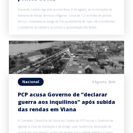
Viana do Castelo liga esta quinta-feira, 6 de agosto, as iluminações da
Romaria de Nossa Senhora d’Agonia. Cerca de 1,5 milhões de pontos
de luz, instalados ao longo de 9,8 quilómetros de ruas, vão transformar
o ambiente da cidade e anunciar a aproximação das festas.
Nacional
6 Agosto, 2026
PCP acusa Governo de “declarar
guerra aos inquilinos” após subida
das rendas em Viana
A Comissão Concelhia de Viana do Castelo do PCP acusa o Governo de
agravar a crise da habitação e de dirigir uma “autêntica declaração de
guerra aos inquilinos”, numa altura em que a cidade registou a maior