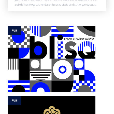
subida homóloga das rendas entre as capitais de distrito portuguesas.