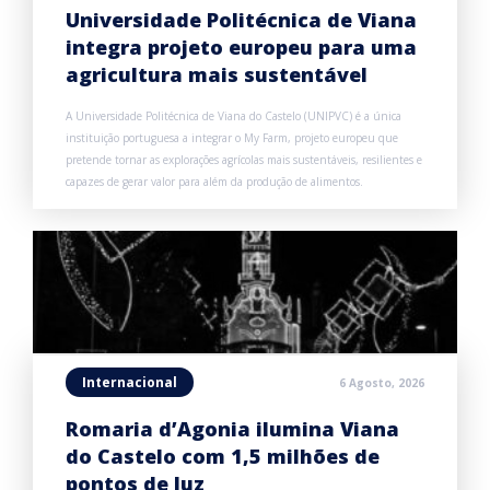
Universidade Politécnica de Viana
integra projeto europeu para uma
agricultura mais sustentável
A Universidade Politécnica de Viana do Castelo (UNIPVC) é a única
instituição portuguesa a integrar o My Farm, projeto europeu que
pretende tornar as explorações agrícolas mais sustentáveis, resilientes e
capazes de gerar valor para além da produção de alimentos.
Internacional
6 Agosto, 2026
Romaria d’Agonia ilumina Viana
do Castelo com 1,5 milhões de
pontos de luz