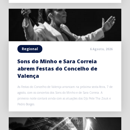
Regional
6 Agosto, 2026
Sons do Minho e Sara Correia
abrem Festas do Concelho de
Valença
As Festas do Concelho de Valença arrancam na próxima sexta-feira, 7 de
agosto, com os concertos dos Sons do Minho e de Sara Correia. A
primeira noite contará ainda com as atuações dos DJs Pete Tha Zouk e
Pedro Borges.