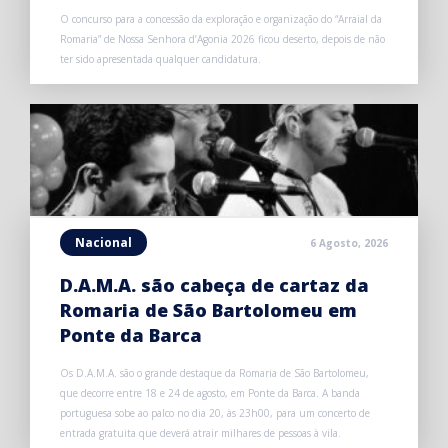
O concurso para a concessão da exploração e organização do “Arraial da
Romaria” de Nossa Senhora d’Agonia 2026 ficou deserto, depois de não
ter sido apresentada qualquer candidatura.
Nacional
6 Agosto, 2026
D.A.M.A. são cabeça de cartaz da
Romaria de São Bartolomeu em
Ponte da Barca
Os D.A.M.A. são o grande destaque da Romaria de São Bartolomeu,
que decorre entre 18 e 24 de agosto, em Ponte da Barca. A banda
portuguesa sobe ao palco no dia 20, às 23h00, para um concerto de
entrada gratuita que deverá atrair milhares de pessoas à vila.