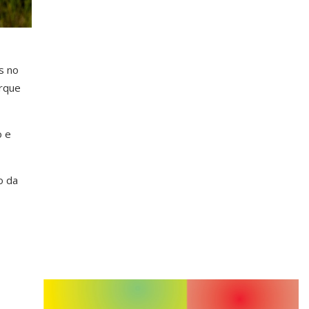
s no
orque
o e
o da