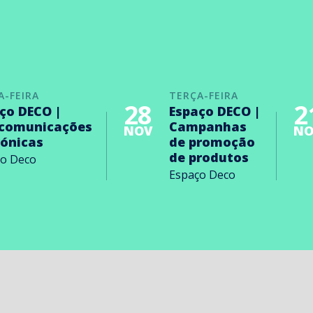
A-FEIRA
TERÇA-FEIRA
28
2
ço DECO |
Espaço DECO |
ecomunicações
Campanhas
NOV
NO
rónicas
de promoção
de produtos
ço Deco
Espaço Deco