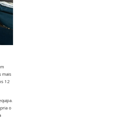
om
s mais
os 12
equipa.
pria o
a