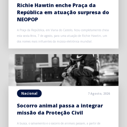
Richie Hawtin enche Praça da
República em atuação surpresa do
NEOPOP
A Praça da República, em Viana do Castelo, ficou completamente cheia
esta sexta-feira, 7 de agosto, para uma atuação de Richie Hawtin, um
dos nomes mais influentes da música eletrónica mundial.
Nacional
7 Agosto, 2026
Socorro animal passa a integrar
missão da Proteção Civil
A busca, o salvamento e o socorro de animais passam, a partir de