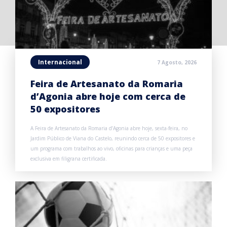
Internacional
7 Agosto, 2026
Feira de Artesanato da Romaria
d’Agonia abre hoje com cerca de
50 expositores
A Feira de Artesanato da Romaria d’Agonia abre hoje, sexta-feira, no
Jardim Público de Viana do Castelo, reunindo cerca de 50 expositores e
um programa com trabalhos ao vivo, oficinas para crianças e uma peça
exclusiva em filigrana certificada.