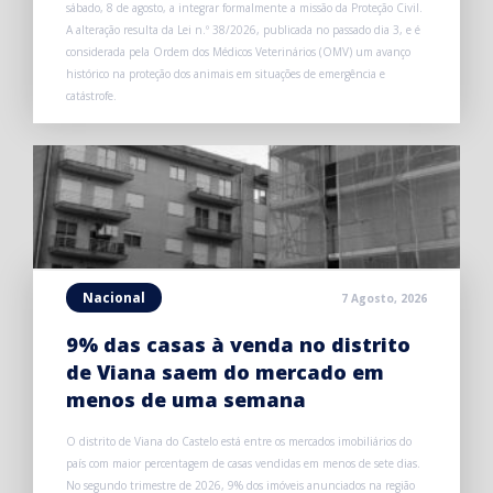
sábado, 8 de agosto, a integrar formalmente a missão da Proteção Civil.
A alteração resulta da Lei n.º 38/2026, publicada no passado dia 3, e é
considerada pela Ordem dos Médicos Veterinários (OMV) um avanço
histórico na proteção dos animais em situações de emergência e
catástrofe.
Nacional
7 Agosto, 2026
9% das casas à venda no distrito
de Viana saem do mercado em
menos de uma semana
O distrito de Viana do Castelo está entre os mercados imobiliários do
país com maior percentagem de casas vendidas em menos de sete dias.
No segundo trimestre de 2026, 9% dos imóveis anunciados na região