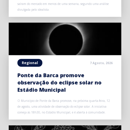
saíram do mercado em menos de uma semana, segundo uma análise
divulgada pelo idealista.
Regional
7 Agosto, 2026
Ponte da Barca promove
observação do eclipse solar no
Estádio Municipal
O Município de Ponte da Barca promove, na próxima quarta-feira, 12
de agosto, uma atividade de observação do eclipse solar. A iniciativa
começa às 18h30, no Estádio Municipal, e é aberta à comunidade.