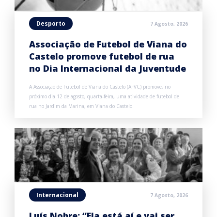
Desporto
7 Agosto, 2026
Associação de Futebol de Viana do
Castelo promove futebol de rua
no Dia Internacional da Juventude
A Associação de Futebol de Viana do Castelo (AFVC) promove, no
próximo dia 12 de agosto, quarta-feira, uma atividade de futebol de
rua no Jardim da Marina, em Viana do Castelo.
Internacional
7 Agosto, 2026
Luís Nobre: “Ela está aí e vai ser