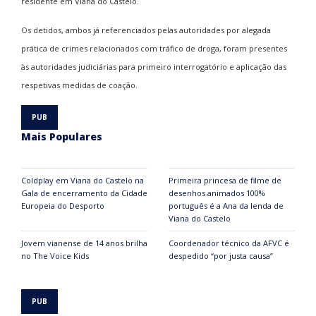
residente em Viana do Castelo.
Os detidos, ambos já referenciados pelas autoridades por alegada
prática de crimes relacionados com tráfico de droga, foram presentes
às autoridades judiciárias para primeiro interrogatório e aplicação das
respetivas medidas de coação.
Mais Populares
Coldplay em Viana do Castelo na
Primeira princesa de filme de
Gala de encerramento da Cidade
desenhos animados 100%
Europeia do Desporto
português é a Ana da lenda de
Viana do Castelo
Jovem vianense de 14 anos brilha
Coordenador técnico da AFVC é
no The Voice Kids
despedido “por justa causa”