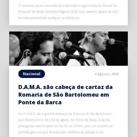
O concurso para a concessão da exploração e organização do “Arraial da
Romaria” de Nossa Senhora d’Agonia 2026 ficou deserto, depois de não
ter sido apresentada qualquer candidatura.
Nacional
6 Agosto, 2026
D.A.M.A. são cabeça de cartaz da
Romaria de São Bartolomeu em
Ponte da Barca
Os D.A.M.A. são o grande destaque da Romaria de São Bartolomeu,
que decorre entre 18 e 24 de agosto, em Ponte da Barca. A banda
portuguesa sobe ao palco no dia 20, às 23h00, para um concerto de
entrada gratuita que deverá atrair milhares de pessoas à vila.