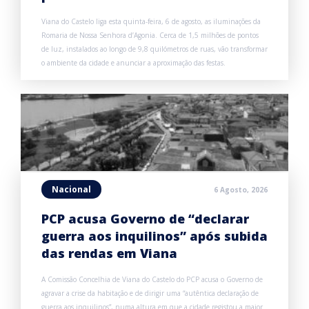
Viana do Castelo liga esta quinta-feira, 6 de agosto, as iluminações da
Romaria de Nossa Senhora d’Agonia. Cerca de 1,5 milhões de pontos
de luz, instalados ao longo de 9,8 quilómetros de ruas, vão transformar
o ambiente da cidade e anunciar a aproximação das festas.
Nacional
6 Agosto, 2026
PCP acusa Governo de “declarar
guerra aos inquilinos” após subida
das rendas em Viana
A Comissão Concelhia de Viana do Castelo do PCP acusa o Governo de
agravar a crise da habitação e de dirigir uma “autêntica declaração de
guerra aos inquilinos”, numa altura em que a cidade registou a maior