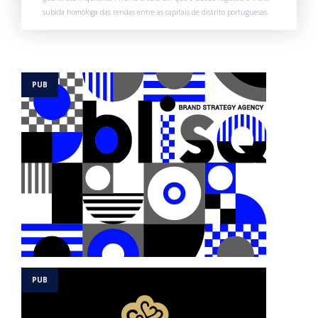
subida homóloga das rendas entre as capitais de distrito portuguesas.