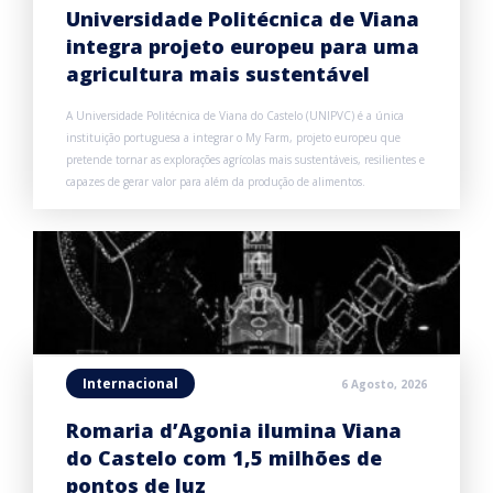
Universidade Politécnica de Viana
integra projeto europeu para uma
agricultura mais sustentável
A Universidade Politécnica de Viana do Castelo (UNIPVC) é a única
instituição portuguesa a integrar o My Farm, projeto europeu que
pretende tornar as explorações agrícolas mais sustentáveis, resilientes e
capazes de gerar valor para além da produção de alimentos.
Internacional
6 Agosto, 2026
Romaria d’Agonia ilumina Viana
do Castelo com 1,5 milhões de
pontos de luz