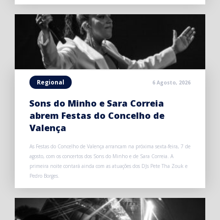
Regional
6 Agosto, 2026
Sons do Minho e Sara Correia
abrem Festas do Concelho de
Valença
As Festas do Concelho de Valença arrancam na próxima sexta-feira, 7 de
agosto, com os concertos dos Sons do Minho e de Sara Correia. A
primeira noite contará ainda com as atuações dos DJs Pete Tha Zouk e
Pedro Borges.