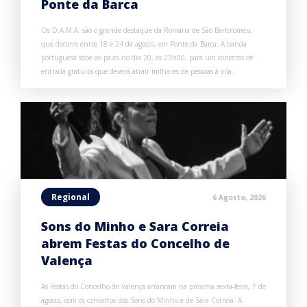
Ponte da Barca
Os D.A.M.A. são o grande destaque da Romaria de São Bartolomeu,
que decorre entre 18 e 24 de agosto, em Ponte da Barca. A banda
portuguesa sobe ao palco no dia 20, às 23h00, para um concerto de
entrada gratuita que deverá atrair milhares de pessoas à vila.
Regional
6 Agosto, 2026
Sons do Minho e Sara Correia
abrem Festas do Concelho de
Valença
As Festas do Concelho de Valença arrancam na próxima sexta-feira, 7 de
agosto, com os concertos dos Sons do Minho e de Sara Correia. A