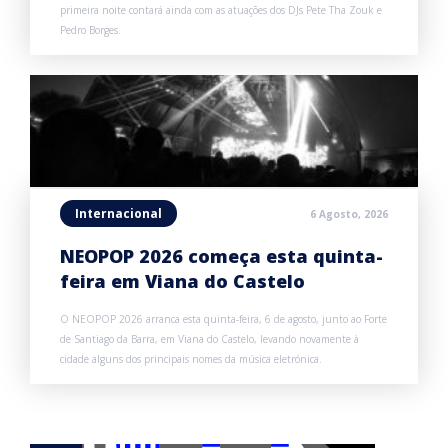
primeira noite contará ainda com as atuações dos DJs Pete Tha Zouk e
Pedro Borges.
Internacional
6 Agosto, 2026
NEOPOP 2026 começa esta quinta-
feira em Viana do Castelo
O NEOPOP 2026 arranca esta quinta-feira, 6 de agosto, junto ao Forte
de Santiago da Barra, em Viana do Castelo, levando novamente à
cidade alguns dos principais nomes da música eletrónica.