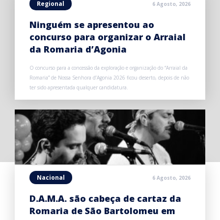
Regional
6 Agosto, 2026
Ninguém se apresentou ao
concurso para organizar o Arraial
da Romaria d’Agonia
O concurso para a concessão da exploração e organização do “Arraial da
Romaria” de Nossa Senhora d’Agonia 2026 ficou deserto, depois de não
ter sido apresentada qualquer candidatura.
Nacional
6 Agosto, 2026
D.A.M.A. são cabeça de cartaz da
Romaria de São Bartolomeu em