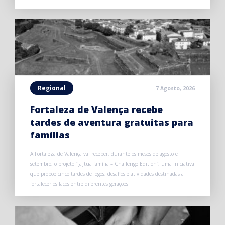
Regional
7 Agosto, 2026
Fortaleza de Valença recebe
tardes de aventura gratuitas para
famílias
A Fortaleza de Valença vai receber, durante os meses de agosto e
setembro, o projeto “[a]tua família – Challenge Edition”, uma iniciativa
que propõe cinco tardes de jogos, desafios e atividades destinadas a
fortalecer os laços entre diferentes gerações.