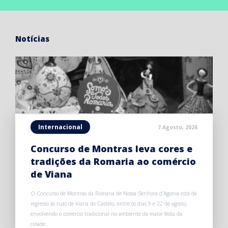
Notícias
Internacional
7 Agosto, 2026
Concurso de Montras leva cores e
tradições da Romaria ao comércio
de Viana
O Concurso de Montras da Romaria de Nossa Senhora d’Agonia está de
regresso às ruas de Viana do Castelo, entre os dias 9 e 22 de agosto,
envolvendo o comércio tradicional no ambiente da maior festa da
cidade.