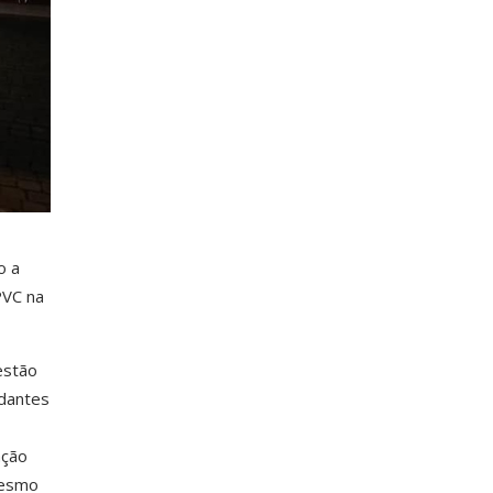
o a
PVC na
estão
udantes
ação
mesmo