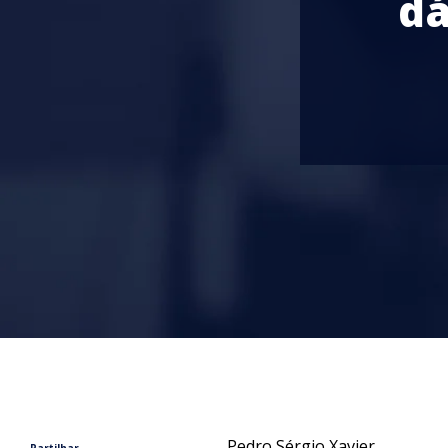
dá
Pedro Sérgio Xavier