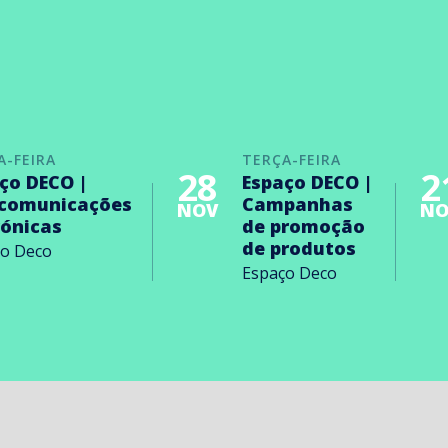
A-FEIRA
TERÇA-FEIRA
28
2
ço DECO |
Espaço DECO |
ecomunicações
Campanhas
NOV
NO
rónicas
de promoção
de produtos
ço Deco
Espaço Deco