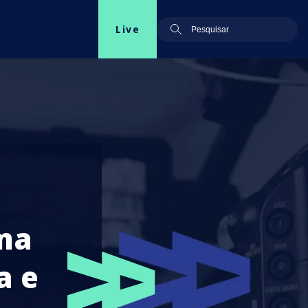
Live
ma
a e