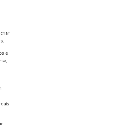
criar
s.
os e
esa,
m
eais
ue