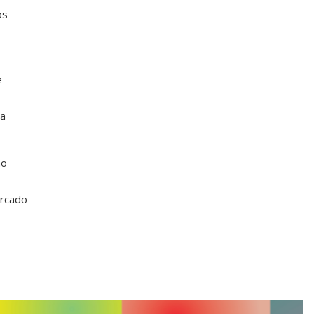
os
e
 a
ão
ercado