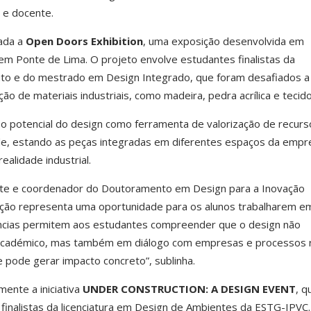
 e docente.
rada a
Open Doors Exhibition
, uma exposição desenvolvida em
m Ponte de Lima. O projeto envolve estudantes finalistas da
uto e do mestrado em Design Integrado, que foram desafiados a 
ção de materiais industriais, como madeira, pedra acrílica e tecido
 potencial do design como ferramenta de valorização de recurs
e, estando as peças integradas em diferentes espaços da empr
alidade industrial.
te e coordenador do Doutoramento em Design para a Inovação
ação representa uma oportunidade para os alunos trabalharem e
ências permitem aos estudantes compreender que o design não
académico, mas também em diálogo com empresas e processos r
e pode gerar impacto concreto”, sublinha.
mente a iniciativa
UNDER CONSTRUCTION: A DESIGN EVENT
, q
finalistas da licenciatura em Design de Ambientes da ESTG-IPVC.