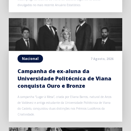
divulgados no mais recente Anuário Estatístico.
Nacional
7 Agosto, 2026
Campanha de ex-aluna da
Universidade Politécnica de Viana
conquista Ouro e Bronze
A campanha “Lugar à Mesa”, criada por Eliana Barros, natural de Arcos
de Valdevez e antiga estudante da Universidade Politécnica de Viana
do Castelo, conquistou duas distinções nos Prémios Lusófonos da
Criatividade.