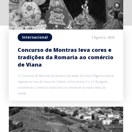
Internacional
7 Agosto, 2026
Concurso de Montras leva cores e
tradições da Romaria ao comércio
de Viana
O Concurso de Montras da Romaria de Nossa Senhora d’Agonia está de
regresso às ruas de Viana do Castelo, entre os dias 9 e 22 de agosto,
envolvendo o comércio tradicional no ambiente da maior festa da
cidade.