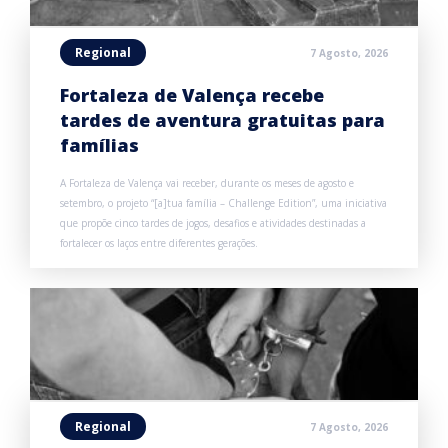
Regional
7 Agosto, 2026
Fortaleza de Valença recebe
tardes de aventura gratuitas para
famílias
A Fortaleza de Valença vai receber, durante os meses de agosto e
setembro, o projeto “[a]tua família – Challenge Edition”, uma iniciativa
que propõe cinco tardes de jogos, desafios e atividades destinadas a
fortalecer os laços entre diferentes gerações.
Regional
7 Agosto, 2026