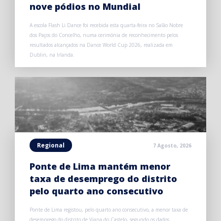
nove pódios no Mundial
A escola Flash Li Dance foi recebida esta quarta-feira no Salão Nobre
dos Paços do Concelho, numa cerimónia de reconhecimento pelos
resultados alcançados na Dance World Cup 2026, realizada em
Dublin, na Irlanda.
Regional
7 Agosto, 2026
Ponte de Lima mantém menor
taxa de desemprego do distrito
pelo quarto ano consecutivo
Ponte de Lima registou, pelo quarto ano consecutivo, a menor taxa de
desemprego do distrito de Viana do Castelo, segundo os dados