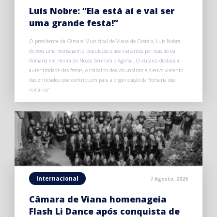
Luís Nobre: “Ela está aí e vai ser
uma grande festa!”
O presidente da Câmara Municipal de Viana do Castelo, Luís Nobre,
deixou uma mensagem à população e aos visitantes por ocasião da
Romaria em Honra de Nossa Senhora d’Agonia. O autarca destaca a
autenticidade das festas, o trabalho dos voluntários e o envolvimento
das entidades que contribuem para a organização da “romaria das
romarias”.
Internacional
7 Agosto, 2026
Câmara de Viana homenageia
Flash Li Dance após conquista de