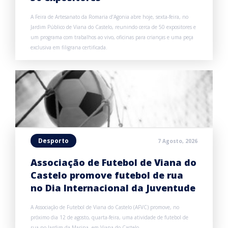
A Feira de Artesanato da Romaria d’Agonia abre hoje, sexta-feira, no
Jardim Público de Viana do Castelo, reunindo cerca de 50 expositores e
um programa com trabalhos ao vivo, oficinas para crianças e uma peça
exclusiva em filigrana certificada.
Desporto
7 Agosto, 2026
Associação de Futebol de Viana do
Castelo promove futebol de rua
no Dia Internacional da Juventude
A Associação de Futebol de Viana do Castelo (AFVC) promove, no
próximo dia 12 de agosto, quarta-feira, uma atividade de futebol de
rua no Jardim da Marina, em Viana do Castelo.