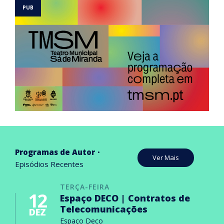
Programas de Autor
Ver Mais
Episódios Recentes
TERÇA-FEIRA
12
Espaço DECO | Contratos de
Telecomunicações
DEZ
Espaço Deco