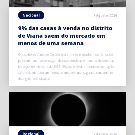
Nacional
7 Agosto, 2026
9% das casas à venda no distrito
de Viana saem do mercado em
menos de uma semana
O distrito de Viana do Castelo está entre os mercados imobiliários do
país com maior percentagem de casas vendidas em menos de sete dias.
No segundo trimestre de 2026, 9% dos imóveis anunciados na região
saíram do mercado em menos de uma semana, segundo uma análise
divulgada pelo idealista.
Regional
7 Agosto, 2026