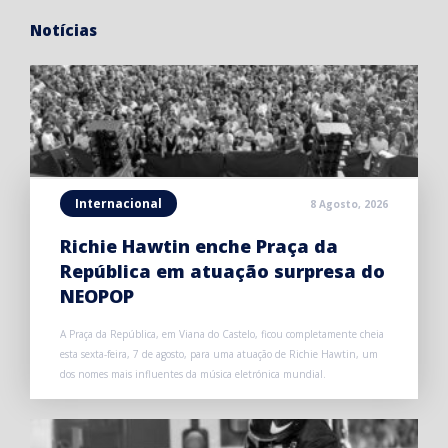
Notícias
Internacional
8 Agosto, 2026
Richie Hawtin enche Praça da
República em atuação surpresa do
NEOPOP
A Praça da República, em Viana do Castelo, ficou completamente cheia
esta sexta-feira, 7 de agosto, para uma atuação de Richie Hawtin, um
dos nomes mais influentes da música eletrónica mundial.