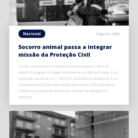
Nacional
7 Agosto, 2026
Socorro animal passa a integrar
missão da Proteção Civil
A busca, o salvamento e o socorro de animais passam, a partir de
sábado, 8 de agosto, a integrar formalmente a missão da Proteção Civil.
A alteração resulta da Lei n.º 38/2026, publicada no passado dia 3, e é
considerada pela Ordem dos Médicos Veterinários (OMV) um avanço
histórico na proteção dos animais em situações de emergência e
catástrofe.