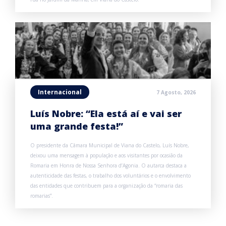
Internacional
7 Agosto, 2026
Luís Nobre: “Ela está aí e vai ser
uma grande festa!”
O presidente da Câmara Municipal de Viana do Castelo, Luís Nobre,
deixou uma mensagem à população e aos visitantes por ocasião da
Romaria em Honra de Nossa Senhora d’Agonia. O autarca destaca a
autenticidade das festas, o trabalho dos voluntários e o envolvimento
das entidades que contribuem para a organização da “romaria das
romarias”.