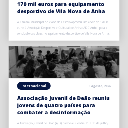
170 mil euros para equipamento
desportivo de Vila Nova de Anha
A Câmara Municipal de Viana do Castelo aprovou um apoio de 170 mil
euros à Associação Desportiva e Cultural de Anha (ADC Anha) para a
conclusão das obras no equipamento desportivo de Vila Nova de Anha.
Internacional
5 Agosto, 2026
Associação Juvenil de Deão reuniu
jovens de quatro países para
combater a desinformação
A Associação Juvenil de Deão (AJD) promoveu, entre 21 e 30 de julho,