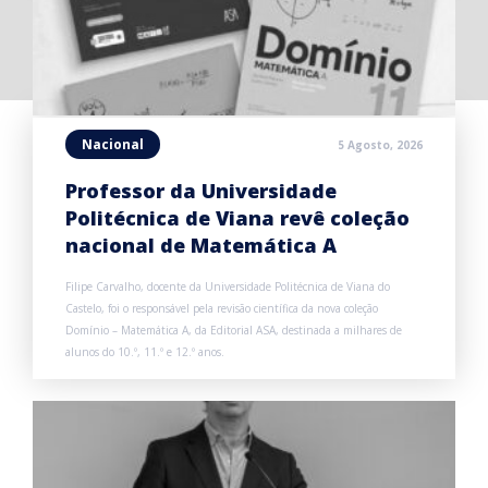
Nacional
5 Agosto, 2026
Professor da Universidade
Politécnica de Viana revê coleção
nacional de Matemática A
Filipe Carvalho, docente da Universidade Politécnica de Viana do
Castelo, foi o responsável pela revisão científica da nova coleção
Domínio – Matemática A, da Editorial ASA, destinada a milhares de
alunos do 10.º, 11.º e 12.º anos.