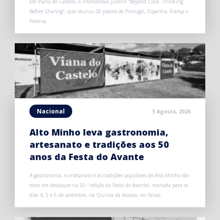
em Viana do Castelo, o intercâmbio juvenil “Beyond Click: Thinking
Before Sharing”, que reuniu 20 jovens de Portugal, Espanha, França e
Polónia.
Nacional
5 Agosto, 2026
Alto Minho leva gastronomia,
artesanato e tradições aos 50
anos da Festa do Avante
A gastronomia, o artesanato e as tradições populares do Alto Minho vão
estar em destaque na 50.ª edição da Festa do Avante!, marcada para os
dias 4, 5 e 6 de setembro, na Quinta da Atalaia, no Seixal.