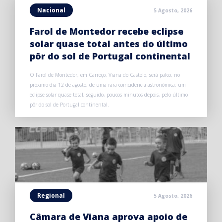
Nacional
5 Agosto, 2026
Farol de Montedor recebe eclipse
solar quase total antes do último
pôr do sol de Portugal continental
O Farol de Montedor, em Carreço, Viana do Castelo, será palco, no
próximo dia 12 de agosto, de uma rara coincidência astronómica: um
eclipse solar quase total, seguido, poucos minutos depois, pelo último
pôr do sol de Portugal continental.
Regional
5 Agosto, 2026
Câmara de Viana aprova apoio de