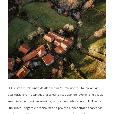
O Turismo Rural Fundo da Aldeia está “numa fase muito inicial”. As
escrituras foram assinadas na sexta-feira, dia 24 de fevereiro, e a ideia
anunciada no domingo seguinte, num vídeo publicado em Follow de
Sun Travel . “Agora é preciso fazer o projeto e encontrar as parcerias