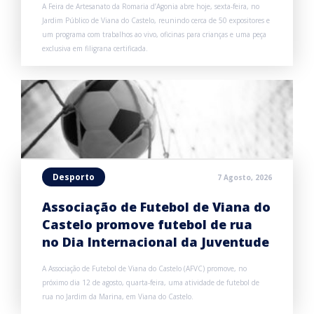
A Feira de Artesanato da Romaria d’Agonia abre hoje, sexta-feira, no
Jardim Público de Viana do Castelo, reunindo cerca de 50 expositores e
um programa com trabalhos ao vivo, oficinas para crianças e uma peça
exclusiva em filigrana certificada.
Desporto
7 Agosto, 2026
Associação de Futebol de Viana do
Castelo promove futebol de rua
no Dia Internacional da Juventude
A Associação de Futebol de Viana do Castelo (AFVC) promove, no
próximo dia 12 de agosto, quarta-feira, uma atividade de futebol de
rua no Jardim da Marina, em Viana do Castelo.