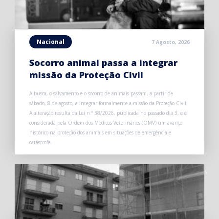
Nacional
7 Agosto, 2026
Socorro animal passa a integrar
missão da Proteção Civil
A busca, o salvamento e o socorro de animais passam, a partir de
sábado, 8 de agosto, a integrar formalmente a missão da Proteção Civil.
A alteração resulta da Lei n.º 38/2026, publicada no passado dia 3, e é
considerada pela Ordem dos Médicos Veterinários (OMV) um avanço
histórico na proteção dos animais em situações de emergência e
catástrofe.