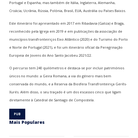
Portugal e Espanha, mas também de Itália, Inglaterra, Alemanha,
Croácia, Ucrânia, Rússia, Polónia, Brasil, EUA, Austrália ou Países Baixos.
Este itinerário foi apresentado em 2017 em Ribadavia (Galiza) e Braga,
reconhecido pela Igreja em 2019 e em publicações da associação de
municípios transfronteiriços Eixo Atlântico (2020) e do Turismo do Porto
e Norte de Portugal (2021), e foi um itinerário oficial da Peregrinação
Europeia de Jovens do Ano Santo Jacobeu 2021/22.
O percurso tem 240 quilómetros e destaca-se por incluir patrimónios
únicos no mundo: a Geira Romana, a via do género mais bem
conservada do mundo, e a Reserva da Biosfera Transfronteiriça Gerês-
Xurés. Além disso, o seu traçado é um dos escassos cinco que ligam
diretamente à Catedral de Santiago de Compostela.
Mais Populares