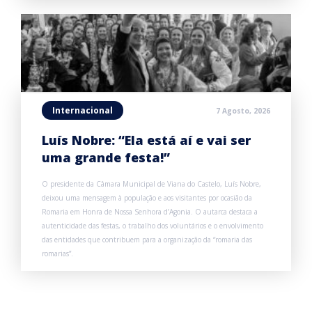
Internacional
7 Agosto, 2026
Luís Nobre: “Ela está aí e vai ser
uma grande festa!”
O presidente da Câmara Municipal de Viana do Castelo, Luís Nobre,
deixou uma mensagem à população e aos visitantes por ocasião da
Romaria em Honra de Nossa Senhora d’Agonia. O autarca destaca a
autenticidade das festas, o trabalho dos voluntários e o envolvimento
das entidades que contribuem para a organização da “romaria das
romarias”.