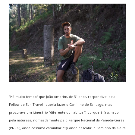
“Há muito tempo” que João Amorim, de 31 anos, responsável pela
Follow de Sun Travel , queria fazer o Caminho de Santiago, mas
procurava um itinerário “diferente do habitual”, porque é fascinado
pela natureza, nomeadamente pelo Parque Nacional da Peneda-Gerês
(PNPG), onde costuma caminhar. “Quando descobri o Caminho da Geira