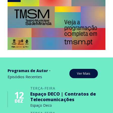
Programas de Autor
Ver Mais
Episódios Recentes
TERÇA-FEIRA
12
Espaço DECO | Contratos de
Telecomunicações
DEZ
Espaço Deco