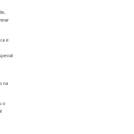
de,
minar
ca e
pecial
o na
u o
l