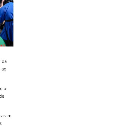
s da
s ao
o à
ade
acaram
s