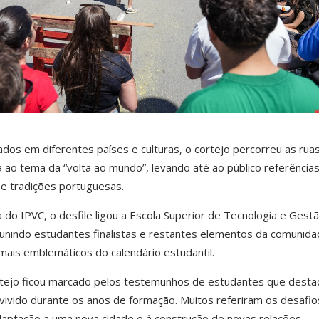
ados em diferentes países e culturas, o cortejo percorreu as rua
ao tema da “volta ao mundo”, levando até ao público referência
 e tradições portuguesas.
o IPVC, o desfile ligou a Escola Superior de Tecnologia e Gestã
eunindo estudantes finalistas e restantes elementos da comunid
is emblemáticos do calendário estudantil.
rtejo ficou marcado pelos testemunhos de estudantes que dest
vivido durante os anos de formação. Muitos referiram os desafio
daptação a uma nova cidade e à construção de novas relações.