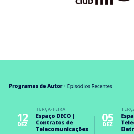
Programas de Autor
Episódios Recentes
TERÇA-FEIRA
TERÇ
12
05
Espaço DECO |
Espa
Contratos de
Tel
DEZ
DEZ
Telecomunicações
Elet