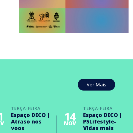
Ver Mais
TERÇA-FEIRA
TERÇA-FEIRA
1
14
Espaço DECO |
Espaço DECO |
Atraso nos
PSLifestyle-
V
NOV
voos
Vidas mais