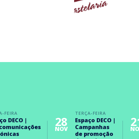
A-FEIRA
TERÇA-FEIRA
28
2
ço DECO |
Espaço DECO |
ecomunicações
Campanhas
NOV
NO
rónicas
de promoção