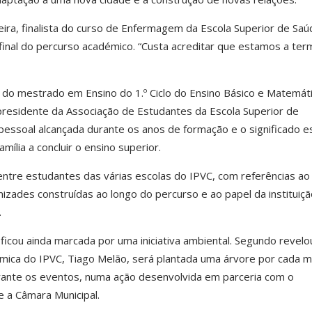
veira, finalista do curso de Enfermagem da Escola Superior de Saú
inal do percurso académico. “Custa acreditar que estamos a ter
do mestrado em Ensino do 1.º Ciclo do Ensino Básico e Matemáti
e presidente da Associação de Estudantes da Escola Superior de
essoal alcançada durante os anos de formação e o significado es
mília a concluir o ensino superior.
tre estudantes das várias escolas do IPVC, com referências ao
zades construídas ao longo do percurso e ao papel da instituiçã
.
icou ainda marcada por uma iniciativa ambiental. Segundo revelo
ica do IPVC, Tiago Melão, será plantada uma árvore por cada mi
urante os eventos, numa ação desenvolvida em parceria com o
e a Câmara Municipal.