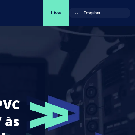
Live
PVC
 às