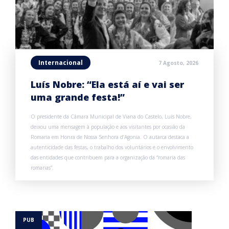
Internacional
7 Agosto, 2026
Luís Nobre: “Ela está aí e vai ser
uma grande festa!”
O presidente da Câmara Municipal de Viana do Castelo, Luís Nobre,
deixou uma mensagem à população e aos visitantes por ocasião da
Romaria em Honra de Nossa Senhora d’Agonia. O autarca destaca a
autenticidade das festas, o trabalho dos voluntários e o envolvimento
das entidades que contribuem para a organização da “romaria das
romarias”.