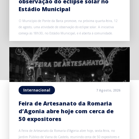
observação do eclipse solar no
Estádio Municipal
O Município de Ponte da Barca promove, na próxima quarta-feira, 12
de agosto, uma atividade de observação do eclipse solar. A iniciativa
começa às 18h30, no Estádio Municipal, e é aberta à comunidade.
Internacional
7 Agosto, 2026
Feira de Artesanato da Romaria
d’Agonia abre hoje com cerca de
50 expositores
A Feira de Artesanato da Romaria d’Agonia abre hoje, sexta-feira, no
Jardim Público de Viana do Castelo, reunindo cerca de 50 expositores e