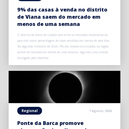
9% das casas à venda no distrito
de Viana saem do mercado em
menos de uma semana
O distrito de Viana do Castelo está entre os mercados imobiliários do
país com maior percentagem de casas vendidas em menos de sete dias.
No segundo trimestre de 2026, 9% dos imóveis anunciados na região
saíram do mercado em menos de uma semana, segundo uma análise
divulgada pelo idealista.
Regional
7 Agosto, 2026
Ponte da Barca promove