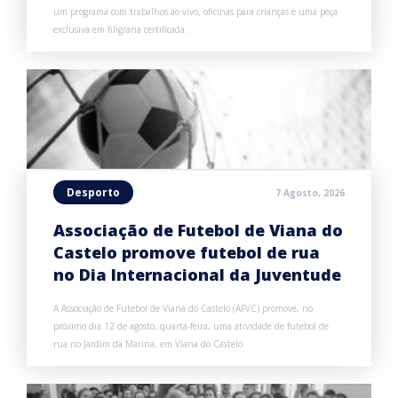
um programa com trabalhos ao vivo, oficinas para crianças e uma peça
exclusiva em filigrana certificada.
Desporto
7 Agosto, 2026
Associação de Futebol de Viana do
Castelo promove futebol de rua
no Dia Internacional da Juventude
A Associação de Futebol de Viana do Castelo (AFVC) promove, no
próximo dia 12 de agosto, quarta-feira, uma atividade de futebol de
rua no Jardim da Marina, em Viana do Castelo.