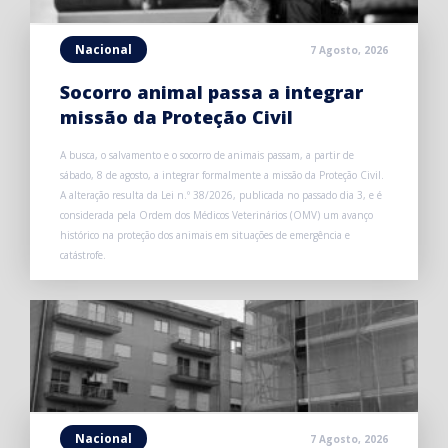
Nacional
7 Agosto, 2026
Socorro animal passa a integrar
missão da Proteção Civil
A busca, o salvamento e o socorro de animais passam, a partir de
sábado, 8 de agosto, a integrar formalmente a missão da Proteção Civil.
A alteração resulta da Lei n.º 38/2026, publicada no passado dia 3, e é
considerada pela Ordem dos Médicos Veterinários (OMV) um avanço
histórico na proteção dos animais em situações de emergência e
catástrofe.
Nacional
7 Agosto, 2026