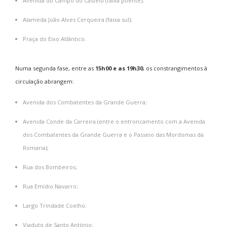
Avenida do Campo do Castelo (faixa poente);
Alameda João Alves Cerqueira (faixa sul);
Praça do Eixo Atlântico.
Numa segunda fase, entre as
15h00 e as 19h30
, os constrangimentos à
circulação abrangem:
Avenida dos Combatentes da Grande Guerra;
Avenida Conde da Carreira (entre o entroncamento com a Avenida
dos Combatentes da Grande Guerra e o Passeio das Mordomas da
Romaria);
Rua dos Bombeiros;
Rua Emídio Navarro;
Largo Trindade Coelho;
Viaduto de Santo António;