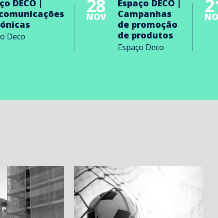
28
2
ço DECO |
Espaço DECO |
ecomunicações
Campanhas
NOV
NO
rónicas
de promoção
de produtos
ço Deco
Espaço Deco