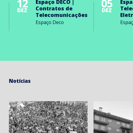
12
05
Espaço DECO |
Espa
Contratos de
Tel
DEZ
DEZ
Telecomunicações
Elet
Espaço Deco
Espa
Notícias