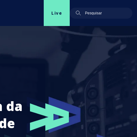
Live
a da
 de