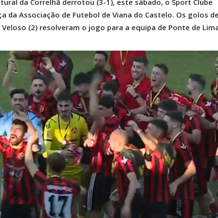
tural da Correlhã derrotou (3-1), este sábado, o Sport Clube
a da Associação de Futebol de Viana do Castelo. Os golos d
r Veloso (2) resolveram o jogo para a equipa de Ponte de Lima