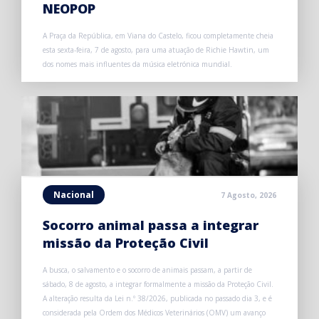
NEOPOP
A Praça da República, em Viana do Castelo, ficou completamente cheia
esta sexta-feira, 7 de agosto, para uma atuação de Richie Hawtin, um
dos nomes mais influentes da música eletrónica mundial.
Nacional
7 Agosto, 2026
Socorro animal passa a integrar
missão da Proteção Civil
A busca, o salvamento e o socorro de animais passam, a partir de
sábado, 8 de agosto, a integrar formalmente a missão da Proteção Civil.
A alteração resulta da Lei n.º 38/2026, publicada no passado dia 3, e é
considerada pela Ordem dos Médicos Veterinários (OMV) um avanço