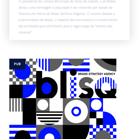
O presidente da Câmara Municipal de Viana do Castelo, Luís Nobre,
deixou uma mensagem à população e aos visitantes por ocasião da
Romaria em Honra de Nossa Senhora d’Agonia. O autarca destaca a
autenticidade das festas, o trabalho dos voluntários e o envolvimento
das entidades que contribuem para a organização da “romaria das
romarias”.