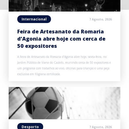
Internacional
7 Agosto, 2026
Feira de Artesanato da Romaria
d’Agonia abre hoje com cerca de
50 expositores
A Feira de Artesanato da Romaria d’Agonia abre hoje, sexta-feira, no
Jardim Público de Viana do Castelo, reunindo cerca de 50 expositores e
um programa com trabalhos ao vivo, oficinas para crianças e uma peça
exclusiva em filigrana certificada.
Desporto
7 Agosto, 2026