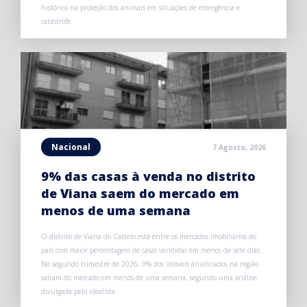
histórico na proteção dos animais em situações de emergência e
catástrofe.
Nacional
7 Agosto, 2026
9% das casas à venda no distrito
de Viana saem do mercado em
menos de uma semana
O distrito de Viana do Castelo está entre os mercados imobiliários do
país com maior percentagem de casas vendidas em menos de sete dias.
No segundo trimestre de 2026, 9% dos imóveis anunciados na região
saíram do mercado em menos de uma semana, segundo uma análise
divulgada pelo idealista.