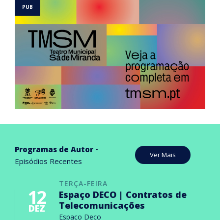
Programas de Autor
Ver Mais
Episódios Recentes
TERÇA-FEIRA
12
Espaço DECO | Contratos de
Telecomunicações
DEZ
Espaço Deco