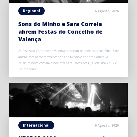
Regional
6 Agosto, 2026
Sons do Minho e Sara Correia
abrem Festas do Concelho de
Valença
As Festas do Concelho de Valença arrancam na próxima sexta-feira, 7 de
agosto, com os concertos dos Sons do Minho e de Sara Correia. A
primeira noite contará ainda com as atuações dos DJs Pete Tha Zouk e
Pedro Borges.
Internacional
6 Agosto, 2026