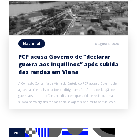
Nacional
6 Agosto, 2026
PCP acusa Governo de “declarar
guerra aos inquilinos” após subida
das rendas em Viana
A Comissão Concelhia de Viana do Castelo do PCP acusa o Governo de
agravar a crise da habitação e de dirigir uma “autêntica declaração de
guerra aos inquilinos”, numa altura em que a cidade registou a maior
subida homóloga das rendas entre as capitais de distrito portuguesas.