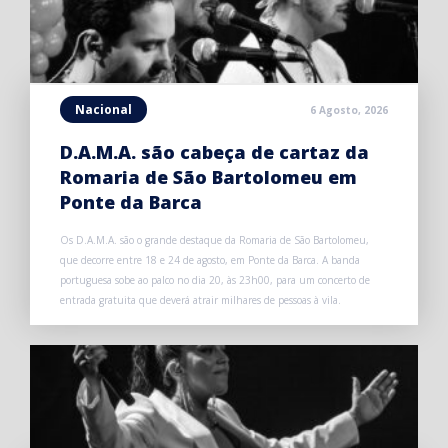
Nacional
6 Agosto, 2026
D.A.M.A. são cabeça de cartaz da
Romaria de São Bartolomeu em
Ponte da Barca
Os D.A.M.A. são o grande destaque da Romaria de São Bartolomeu,
que decorre entre 18 e 24 de agosto, em Ponte da Barca. A banda
portuguesa sobe ao palco no dia 20, às 23h00, para um concerto de
entrada gratuita que deverá atrair milhares de pessoas à vila.