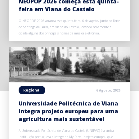
NEOPOP 2026 começa esta quinta-
feira em Viana do Castelo
O NEOPOP 2026 arranca esta quinta-feira, 6 de agosto, junto ao Forte
de Santiago da Barra, em Viana do Castelo, levando novamente à
cidade alguns dos principais nomes da música eletrónica.
Regional
6 Agosto, 2026
Universidade Politécnica de Viana
integra projeto europeu para uma
agricultura mais sustentável
A Universidade Politécnica de Viana do Castelo (UNIPVC) é a única
instituição portuguesa a integrar o My Farm, projeto europeu que