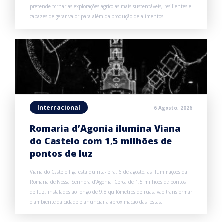
pretende tornar as explorações agrícolas mais sustentáveis, resilientes e
capazes de gerar valor para além da produção de alimentos.
Internacional
6 Agosto, 2026
Romaria d’Agonia ilumina Viana
do Castelo com 1,5 milhões de
pontos de luz
Viana do Castelo liga esta quinta-feira, 6 de agosto, as iluminações da
Romaria de Nossa Senhora d’Agonia. Cerca de 1,5 milhões de pontos
de luz, instalados ao longo de 9,8 quilómetros de ruas, vão transformar
o ambiente da cidade e anunciar a aproximação das festas.