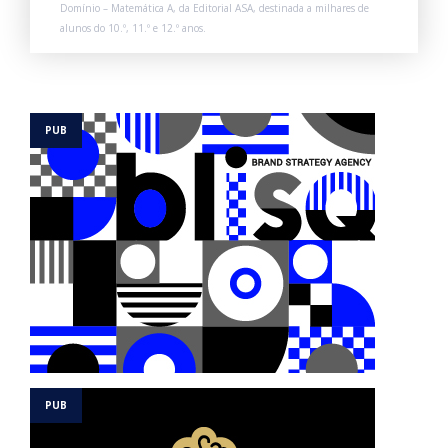
Domínio – Matemática A, da Editorial ASA, destinada a milhares de
alunos do 10.º, 11.º e 12.º anos.