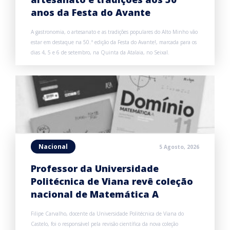
anos da Festa do Avante
A gastronomia, o artesanato e as tradições populares do Alto Minho vão
estar em destaque na 50.ª edição da Festa do Avante!, marcada para os
dias 4, 5 e 6 de setembro, na Quinta da Atalaia, no Seixal.
Nacional
5 Agosto, 2026
Professor da Universidade
Politécnica de Viana revê coleção
nacional de Matemática A
Filipe Carvalho, docente da Universidade Politécnica de Viana do
Castelo, foi o responsável pela revisão científica da nova coleção