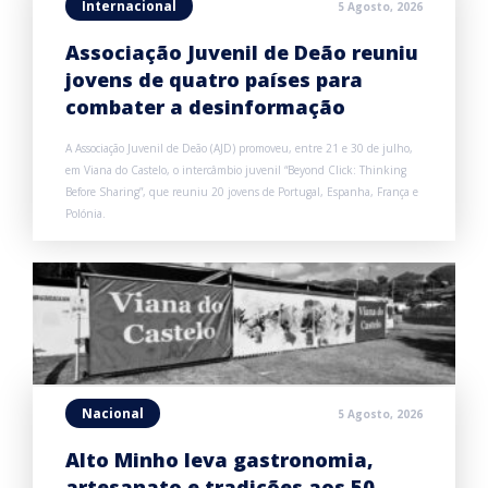
Internacional
5 Agosto, 2026
Associação Juvenil de Deão reuniu
jovens de quatro países para
combater a desinformação
A Associação Juvenil de Deão (AJD) promoveu, entre 21 e 30 de julho,
em Viana do Castelo, o intercâmbio juvenil “Beyond Click: Thinking
Before Sharing”, que reuniu 20 jovens de Portugal, Espanha, França e
Polónia.
Nacional
5 Agosto, 2026
Alto Minho leva gastronomia,
artesanato e tradições aos 50