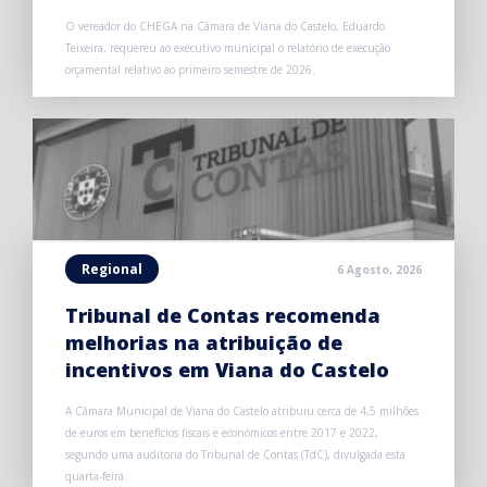
O vereador do CHEGA na Câmara de Viana do Castelo, Eduardo
Teixeira, requereu ao executivo municipal o relatório de execução
orçamental relativo ao primeiro semestre de 2026.
Regional
6 Agosto, 2026
Tribunal de Contas recomenda
melhorias na atribuição de
incentivos em Viana do Castelo
A Câmara Municipal de Viana do Castelo atribuiu cerca de 4,5 milhões
de euros em benefícios fiscais e económicos entre 2017 e 2022,
segundo uma auditoria do Tribunal de Contas (TdC), divulgada esta
quarta-feira.