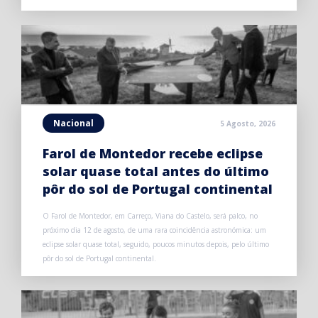
Nacional
5 Agosto, 2026
Farol de Montedor recebe eclipse
solar quase total antes do último
pôr do sol de Portugal continental
O Farol de Montedor, em Carreço, Viana do Castelo, será palco, no
próximo dia 12 de agosto, de uma rara coincidência astronómica: um
eclipse solar quase total, seguido, poucos minutos depois, pelo último
pôr do sol de Portugal continental.