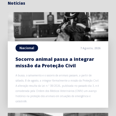
Notícias
Nacional
7 Agosto, 2026
Socorro animal passa a integrar
missão da Proteção Civil
A busca, o salvamento e o socorro de animais passam, a partir de
sábado, 8 de agosto, a integrar formalmente a missão da Proteção Civil.
A alteração resulta da Lei n.º 38/2026, publicada no passado dia 3, e é
considerada pela Ordem dos Médicos Veterinários (OMV) um avanço
histórico na proteção dos animais em situações de emergência e
catástrofe.