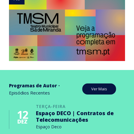
Programas de Autor
Ver Mais
Episódios Recentes
TERÇA-FEIRA
12
Espaço DECO | Contratos de
Telecomunicações
DEZ
Espaço Deco