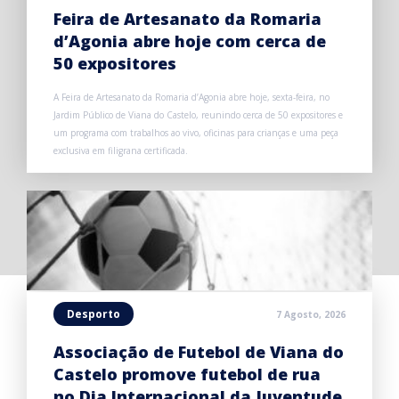
Feira de Artesanato da Romaria
d’Agonia abre hoje com cerca de
50 expositores
A Feira de Artesanato da Romaria d’Agonia abre hoje, sexta-feira, no
Jardim Público de Viana do Castelo, reunindo cerca de 50 expositores e
um programa com trabalhos ao vivo, oficinas para crianças e uma peça
exclusiva em filigrana certificada.
Desporto
7 Agosto, 2026
Associação de Futebol de Viana do
Castelo promove futebol de rua
no Dia Internacional da Juventude