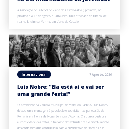
A Associação de Futebol de Viana do Castelo (AFVC) promove, no
próximo dia 12 de agosto, quarta-feira, uma atividade de futebol de
rua no Jardim da Marina, em Viana do Castelo.
Internacional
7 Agosto, 2026
Luís Nobre: “Ela está aí e vai ser
uma grande festa!”
O presidente da Câmara Municipal de Viana do Castelo, Luís Nobre,
deixou uma mensagem à população e aos visitantes por ocasião da
Romaria em Honra de Nossa Senhora d’Agonia. O autarca destaca a
autenticidade das festas, o trabalho dos voluntários e o envolvimento
das entidades que contribuem para a organização da “romaria das