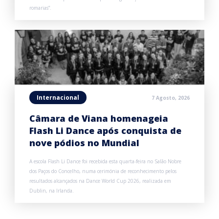
romarias”.
Internacional
7 Agosto, 2026
Câmara de Viana homenageia
Flash Li Dance após conquista de
nove pódios no Mundial
A escola Flash Li Dance foi recebida esta quarta-feira no Salão Nobre
dos Paços do Concelho, numa cerimónia de reconhecimento pelos
resultados alcançados na Dance World Cup 2026, realizada em
Dublin, na Irlanda.