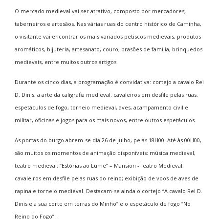
O mercado medieval vai ser atrativo, composto por mercadores,
taberneiros e artesãos. Nas várias ruas do centro histórico de Caminha,
o visitante vai encontrar os mais variados petiscos medievais, produtos
aromáticos, bijuteria, artesanato, couro, brasões de família, brinquedos
medievais, entre muitos outros artigos.
Durante os cinco dias, a programação é convidativa: cortejo a cavalo Rei
D. Dinis, a arte da caligrafia medieval, cavaleiros em desfile pelas ruas,
espetáculos de fogo, torneio medieval, aves, acampamento civil e
militar, oficinas e jogos para os mais novos,
entre outros espetáculos.
As portas do burgo abrem-se dia 26 de julho, pelas 18H00. Até às 00H00,
são muitos os momentos de animação disponíveis: música medieval,
teatro medieval, “Estórias ao Lume” –
Mansion
-Teatro Medieval;
cavaleiros em desfile pelas ruas do reino; exibição de voos de aves de
rapina e torneio medieval. Destacam-se ainda o cortejo “A cavalo Rei D.
Dinis e a sua corte em terras do Minho” e o espetáculo de fogo “No
Reino do Fogo”.