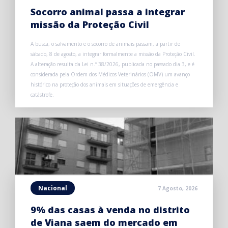
Socorro animal passa a integrar
missão da Proteção Civil
A busca, o salvamento e o socorro de animais passam, a partir de
sábado, 8 de agosto, a integrar formalmente a missão da Proteção Civil.
A alteração resulta da Lei n.º 38/2026, publicada no passado dia 3, e é
considerada pela Ordem dos Médicos Veterinários (OMV) um avanço
histórico na proteção dos animais em situações de emergência e
catástrofe.
Nacional
7 Agosto, 2026
9% das casas à venda no distrito
de Viana saem do mercado em