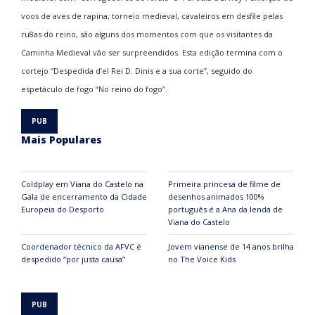
voos de aves de rapina; torneio medieval, cavaleiros em desfile pelas
ru8as do reino, são alguns dos momentos com que os visitantes da
Caminha Medieval vão ser surpreendidos. Esta edição termina com o
cortejo “Despedida d’el Rei D. Dinis e a sua corte”, seguido do
espetáculo de fogo “No reino do fogo”.
Mais Populares
Coldplay em Viana do Castelo na
Primeira princesa de filme de
Gala de encerramento da Cidade
desenhos animados 100%
Europeia do Desporto
português é a Ana da lenda de
Viana do Castelo
Coordenador técnico da AFVC é
Jovem vianense de 14 anos brilha
despedido “por justa causa”
no The Voice Kids