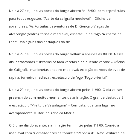
No dia 27 de julho, as portas do burgo abrem às 18H00, com espetáculos
para todos os gostos. “A
arte da caligrafia medieval” –
Oficina de
aprendizes; “As Fortuitas desventuras de D. Gonçalo Viegas de
Alvarenga” (teatro); torneio medieval, espetáculo de fogo “A chama da
Fada”, são alguns dos destaques do dia.
No dia 28 de julho, as portas do burgo voltam a abrir-se às 18H00. Nesse
dia, destacamos: “
Histórias da fada varetas e do duende varola”
– Oficina
de Caligrafia; marionetas e teatro medieval; exibição de voos de aves de
rapina; torneiro medieval; espetáculo de fogo “Fogo oriental”.
No dia 29 de julho, as portas do burgo abrem pelas 11H00. O dia vai ser
preenchido com muitos momentos de animação. O grande destaque é
o espetáculo “Preito de Vassalagem” – Combate, que terá lugar no
Acampamento Militar, no Adro da Matriz
.
O último dia do evento, a animação tem início pelas 11H00. Comédia
medieval com “Corregedores de forais” e “Paródia d’El Rey”; exibição de