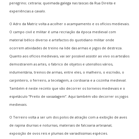
peregrino; cetraria; queimada galega nas tascas da Rua Direita e
experiências a cavalo.
O Adro da Matriz volta a acolher o acampamento e os ofícios medievais.
O campo civil e militar é uma recriação da época medieval com
material bélico diverso e artefactos do quotidiano militar onde
ocorrem atividades de treino na lide das armas e jogos de destreza.
Quanto aos ofícios medievais, vai ser possível assistir ao vivo os artesãos
demostrarem as artes, o fabrico de objetos e utensílios vários,
indumentária, treinos de armas, entre eles, o malheiro, o escrivão, o
carpinteiro, o ferreiro, a tecelagem, a cordoaria e a cozinha medieval.
Também é neste recinto que vão decorrer os torneios medievais e o
espetáculo “Preito de vassalagem”. Aqui também vão decorrer os jogos
medievais.
O Terreiro volta a ser um dos polos de atração com a exibição de aves
de rapina diurnas e noturnas, materiais de falcoaria artesanal,
exposição de ovos reis e plumas de variadíssimas espécies.