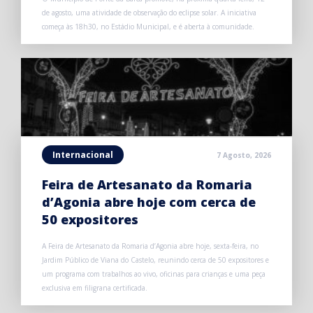
de agosto, uma atividade de observação do eclipse solar. A iniciativa
começa às 18h30, no Estádio Municipal, e é aberta à comunidade.
Internacional
7 Agosto, 2026
Feira de Artesanato da Romaria
d’Agonia abre hoje com cerca de
50 expositores
A Feira de Artesanato da Romaria d’Agonia abre hoje, sexta-feira, no
Jardim Público de Viana do Castelo, reunindo cerca de 50 expositores e
um programa com trabalhos ao vivo, oficinas para crianças e uma peça
exclusiva em filigrana certificada.