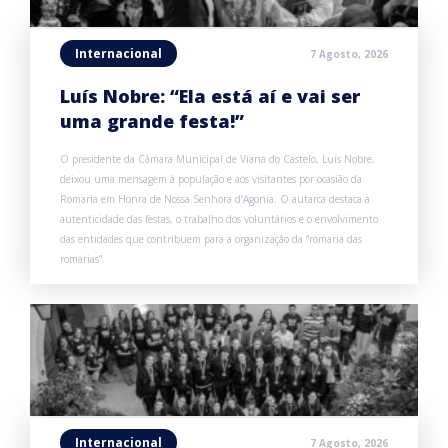
Internacional
7 Agosto, 2026
Luís Nobre: “Ela está aí e vai ser
uma grande festa!”
O presidente da Câmara Municipal de Viana do Castelo, Luís Nobre,
deixou uma mensagem à população e aos visitantes por ocasião da
Romaria em Honra de Nossa Senhora d’Agonia. O autarca destaca a
autenticidade das festas, o trabalho dos voluntários e o envolvimento
das entidades que contribuem para a organização da “romaria das
romarias”.
Internacional
7 Agosto, 2026