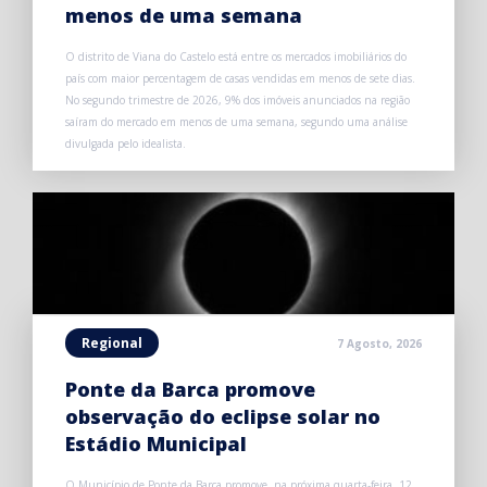
menos de uma semana
O distrito de Viana do Castelo está entre os mercados imobiliários do
país com maior percentagem de casas vendidas em menos de sete dias.
No segundo trimestre de 2026, 9% dos imóveis anunciados na região
saíram do mercado em menos de uma semana, segundo uma análise
divulgada pelo idealista.
Regional
7 Agosto, 2026
Ponte da Barca promove
observação do eclipse solar no
Estádio Municipal
O Município de Ponte da Barca promove, na próxima quarta-feira, 12