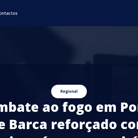
ontactos
Regional
mbate ao fogo em Po
e Barca reforçado c