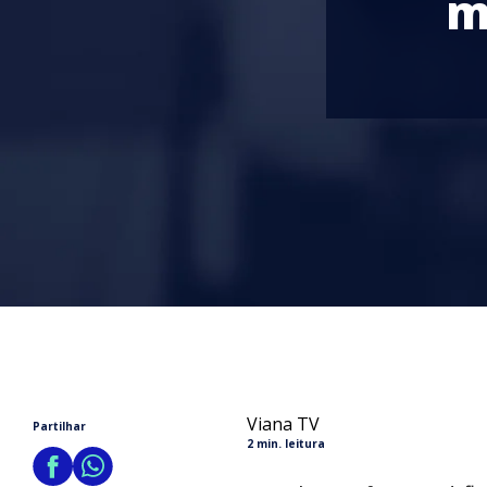
m
Viana TV
Partilhar
2 min. leitura