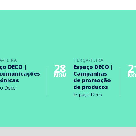
A-FEIRA
TERÇA-FEIRA
28
2
ço DECO |
Espaço DECO |
ecomunicações
Campanhas
NOV
NO
rónicas
de promoção
de produtos
ço Deco
Espaço Deco