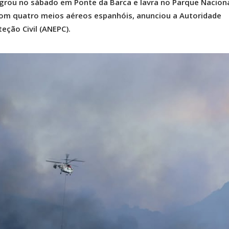
rou no sábado em Ponte da Barca e lavra no Parque Naciona
om quatro meios aéreos espanhóis, anunciou a Autoridade
eção Civil (ANEPC).