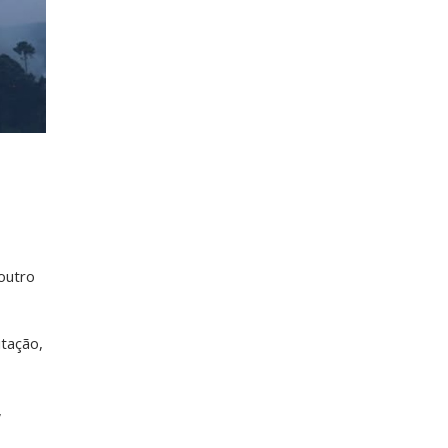
outro
tação,
,