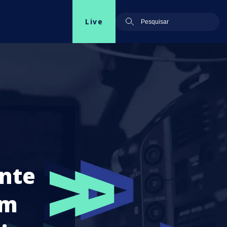
Live
nte
om