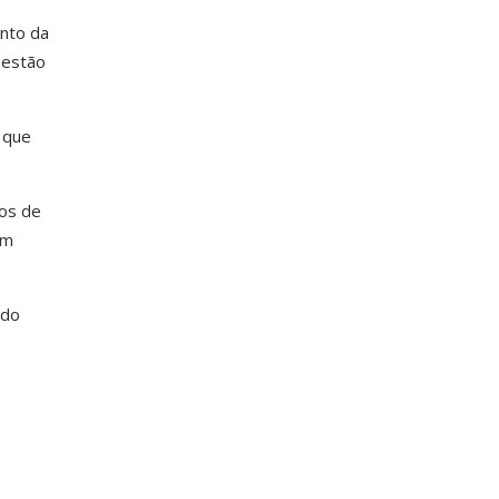
unto da
 estão
 que
cos de
em
ndo