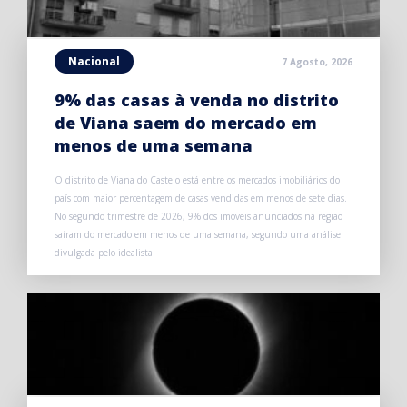
Nacional
7 Agosto, 2026
9% das casas à venda no distrito
de Viana saem do mercado em
menos de uma semana
O distrito de Viana do Castelo está entre os mercados imobiliários do
país com maior percentagem de casas vendidas em menos de sete dias.
No segundo trimestre de 2026, 9% dos imóveis anunciados na região
saíram do mercado em menos de uma semana, segundo uma análise
divulgada pelo idealista.