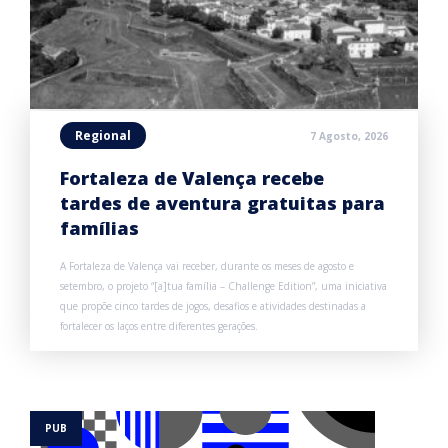
Regional
7 Agosto, 2026
Fortaleza de Valença recebe
tardes de aventura gratuitas para
famílias
A Fortaleza de Valença vai receber, durante os meses de agosto e
setembro, o projeto “[a]tua família – Challenge Edition”, uma iniciativa
que propõe cinco tardes de jogos, desafios e atividades destinadas a
fortalecer os laços entre diferentes gerações.