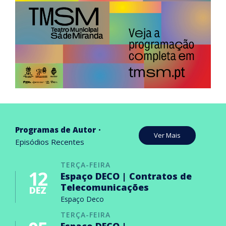
Programas de Autor
Ver Mais
Episódios Recentes
TERÇA-FEIRA
12
Espaço DECO | Contratos de
Telecomunicações
DEZ
Espaço Deco
TERÇA-FEIRA