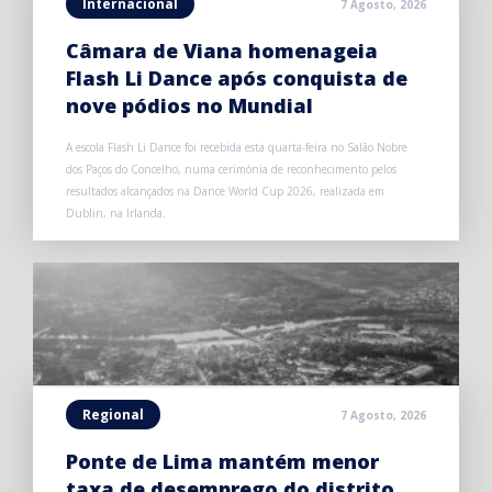
Internacional
7 Agosto, 2026
Câmara de Viana homenageia
Flash Li Dance após conquista de
nove pódios no Mundial
A escola Flash Li Dance foi recebida esta quarta-feira no Salão Nobre
dos Paços do Concelho, numa cerimónia de reconhecimento pelos
resultados alcançados na Dance World Cup 2026, realizada em
Dublin, na Irlanda.
Regional
7 Agosto, 2026
Ponte de Lima mantém menor
taxa de desemprego do distrito