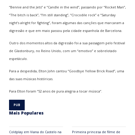
“Bennie and the Jets” e “Candle in the wind”, passando por “Rocket Man”,
“The bitch is back”, “I’m still standing”, “Crocodile rock” e “Saturday
night’s alright for fighting”, foram algumas das canções que marcaram a
digressão e que em maio passou pela cidade espanhola de Barcelona.
Outro dos momentos altos da digressão foi a sua passagem pelo festival
de Glastonbury, no Reino Unido, com um “emotivo” e sobrelotado
espetáculo.
Para a despedida, Elton John cantou “Goodbye Yellow Brick Road”, uma
das suas músicas históricas.
Para Elton foram “52 anos de pura alegria a tocar música”.
Mais Populares
Coldplay em Viana do Castelo na
Primeira princesa de filme de