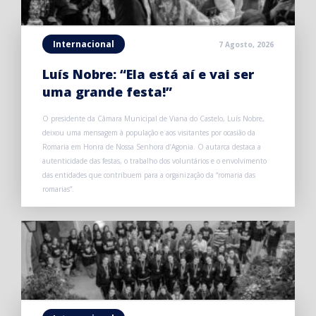
Internacional
7 Agosto, 2026
Luís Nobre: “Ela está aí e vai ser
uma grande festa!”
O presidente da Câmara Municipal de Viana do Castelo, Luís Nobre,
deixou uma mensagem à população e aos visitantes por ocasião da
Romaria em Honra de Nossa Senhora d’Agonia. O autarca destaca a
autenticidade das festas, o trabalho dos voluntários e o envolvimento
das entidades que contribuem para a organização da “romaria das
romarias”.