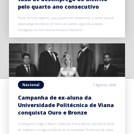
pelo quarto ano consecutivo
Ponte de Lima registou, pelo quarto ano consecutivo, a menor taxa de
desemprego do distrito de Viana do Castelo, segundo os dados
divulgados no mais recente Anuário Estatístico.
Nacional
7 Agosto, 2026
Campanha de ex-aluna da
Universidade Politécnica de Viana
conquista Ouro e Bronze
A campanha “Lugar à Mesa”, criada por Eliana Barros, natural de Arcos
de Valdevez e antiga estudante da Universidade Politécnica de Viana