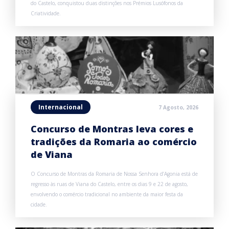
do Castelo, conquistou duas distinções nos Prémios Lusófonos da
Criatividade.
Internacional
7 Agosto, 2026
Concurso de Montras leva cores e
tradições da Romaria ao comércio
de Viana
O Concurso de Montras da Romaria de Nossa Senhora d’Agonia está de
regresso às ruas de Viana do Castelo, entre os dias 9 e 22 de agosto,
envolvendo o comércio tradicional no ambiente da maior festa da
cidade.