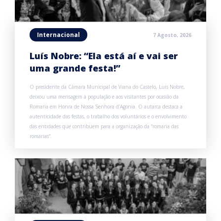
Internacional
7 Agosto, 2026
Luís Nobre: “Ela está aí e vai ser
uma grande festa!”
O presidente da Câmara Municipal de Viana do Castelo, Luís Nobre,
deixou uma mensagem à população e aos visitantes por ocasião da
Romaria em Honra de Nossa Senhora d’Agonia. O autarca destaca a
autenticidade das festas, o trabalho dos voluntários e o envolvimento
das entidades que contribuem para a organização da “romaria das
romarias”.