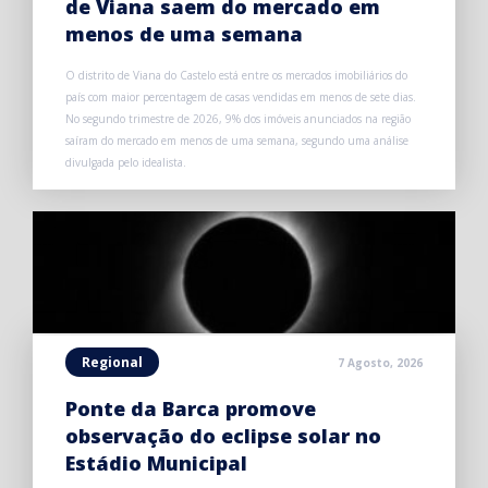
de Viana saem do mercado em
menos de uma semana
O distrito de Viana do Castelo está entre os mercados imobiliários do
país com maior percentagem de casas vendidas em menos de sete dias.
No segundo trimestre de 2026, 9% dos imóveis anunciados na região
saíram do mercado em menos de uma semana, segundo uma análise
divulgada pelo idealista.
Regional
7 Agosto, 2026
Ponte da Barca promove
observação do eclipse solar no
Estádio Municipal