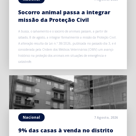
Socorro animal passa a integrar
missão da Proteção Civil
A busca, o salvamento e o socorro de animais passam, a partir de
sábado, 8 de agosto, a integrar formalmente a missão da Proteção Civil.
A alteração resulta da Lei n.º 38/2026, publicada no passado dia 3, e é
considerada pela Ordem dos Médicos Veterinários (OMV) um avanço
histórico na proteção dos animais em situações de emergência e
catástrofe.
Nacional
7 Agosto, 2026
9% das casas à venda no distrito