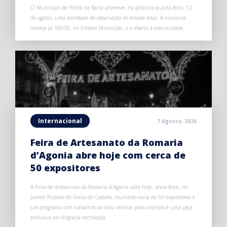
O Município de Ponte da Barca promove, na próxima quarta-feira, 12
de agosto, uma atividade de observação do eclipse solar. A iniciativa
começa às 18h30, no Estádio Municipal, e é aberta à comunidade.
Internacional
7 Agosto, 2026
Feira de Artesanato da Romaria
d’Agonia abre hoje com cerca de
50 expositores
A Feira de Artesanato da Romaria d’Agonia abre hoje, sexta-feira, no
Jardim Público de Viana do Castelo, reunindo cerca de 50 expositores e
um programa com trabalhos ao vivo, oficinas para crianças e uma peça
exclusiva em filigrana certificada.