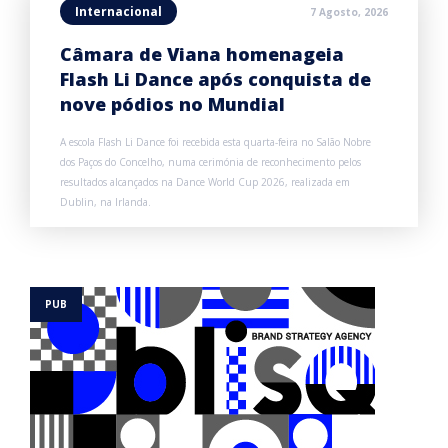
Internacional
7 Agosto, 2026
Câmara de Viana homenageia
Flash Li Dance após conquista de
nove pódios no Mundial
A escola Flash Li Dance foi recebida esta quarta-feira no Salão Nobre
dos Paços do Concelho, numa cerimónia de reconhecimento pelos
resultados alcançados na Dance World Cup 2026, realizada em
Dublin, na Irlanda.