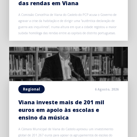
das rendas em Viana
A Comissão Concelhia de Viana do Castelo do PCP acusa o Governo de
agravar a crise da habitação e de dirigir uma “autêntica declaração de
guerra aos inquilinos”, numa altura em que a cidade registou a maior
subida homóloga das rendas entre as capitais de distrito portuguesas.
Regional
6 Agosto, 2026
Viana investe mais de 201 mil
euros em apoio às escolas e
ensino da música
A Câmara Municipal de Viana do Castelo aprovou um investimento
global de 201.267 euros para apoiar os agrupamentos de escolas do