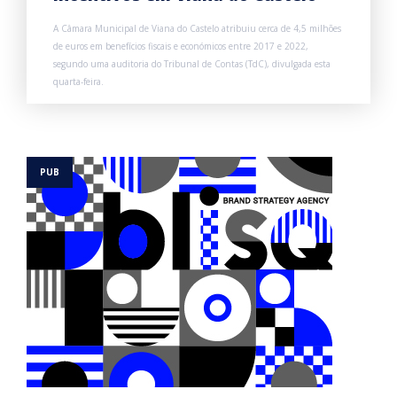
A Câmara Municipal de Viana do Castelo atribuiu cerca de 4,5 milhões
de euros em benefícios fiscais e económicos entre 2017 e 2022,
segundo uma auditoria do Tribunal de Contas (TdC), divulgada esta
quarta-feira.