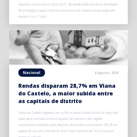
concelho no ano letivo 2026/2027. As verbas destinam-se às atividades
de animação e apoio à família e ao ensino da música na educação pré-
escolar e no 1.º ciclo.
Nacional
6 Agosto, 2026
Rendas disparam 28,7% em Viana
do Castelo, a maior subida entre
as capitais de distrito
Viana do Castelo registou, em julho, a maior subida anual do preço das
casas para arrendar entre as capitais de distrito e das regiões
autónomas analisadas pelo idealista. As rendas aumentaram 28,7% no
espaço de um ano, fixando-se num valor mediano de 12,2 euros por