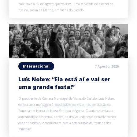
próximo dia 12 de agosto, quarta-feira, uma atividade de futebol de
rua no Jardim da Marina, em Viana do Castelo.
Internacional
7 Agosto, 2026
Luís Nobre: “Ela está aí e vai ser
uma grande festa!”
O presidente da Câmara Municipal de Viana do Castelo, Luís Nobre,
deixou uma mensagem à população e aos visitantes por ocasião da
Romaria em Honra de Nossa Senhora d’Agonia. O autarca destaca a
autenticidade das festas, o trabalho dos voluntários e o envolvimento
das entidades que contribuem para a organização da “romaria das
romarias”.