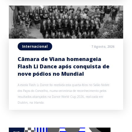
Internacional
7 Agosto, 2026
Câmara de Viana homenageia
Flash Li Dance após conquista de
nove pódios no Mundial
A escola Flash Li Dance foi recebida esta quarta-feira no Salão Nobre
dos Paços do Concelho, numa cerimónia de reconhecimento pelos
resultados alcançados na Dance World Cup 2026, realizada em
Dublin, na Irlanda.