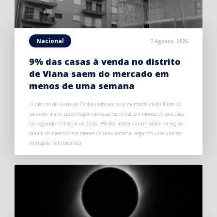
Nacional
7 Agosto, 2026
9% das casas à venda no distrito
de Viana saem do mercado em
menos de uma semana
O distrito de Viana do Castelo está entre os mercados imobiliários do
país com maior percentagem de casas vendidas em menos de sete dias.
No segundo trimestre de 2026, 9% dos imóveis anunciados na região
saíram do mercado em menos de uma semana, segundo uma análise
divulgada pelo idealista.