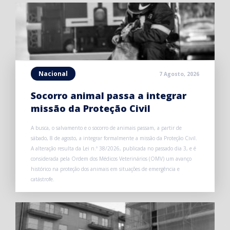
Nacional
7 Agosto, 2026
Socorro animal passa a integrar
missão da Proteção Civil
A busca, o salvamento e o socorro de animais passam, a partir de
sábado, 8 de agosto, a integrar formalmente a missão da Proteção Civil.
A alteração resulta da Lei n.º 38/2026, publicada no passado dia 3, e é
considerada pela Ordem dos Médicos Veterinários (OMV) um avanço
histórico na proteção dos animais em situações de emergência e
catástrofe.