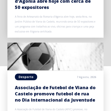
d’Agonia abre hoje com cerca de
50 expositores
A Feira de Artesanato da Romaria d’Agonia abre hoje, sexta-feira, no
Jardim Público de Viana do Castelo, reunindo cerca de 50 expositores e
um programa com trabalhos ao vivo, oficinas para crianças e uma peça
exclusiva em filigrana certificada.
Desporto
7 Agosto, 2026
Associação de Futebol de Viana do
Castelo promove futebol de rua
no Dia Internacional da Juventude
A Associação de Futebol de Viana do Castelo (AFVC) promove, no