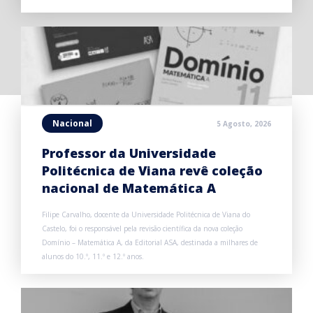
Nacional
5 Agosto, 2026
Professor da Universidade
Politécnica de Viana revê coleção
nacional de Matemática A
Filipe Carvalho, docente da Universidade Politécnica de Viana do
Castelo, foi o responsável pela revisão científica da nova coleção
Domínio – Matemática A, da Editorial ASA, destinada a milhares de
alunos do 10.º, 11.º e 12.º anos.