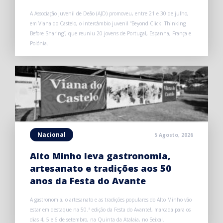
A Associação Juvenil de Deão (AJD) promoveu, entre 21 e 30 de julho,
em Viana do Castelo, o intercâmbio juvenil “Beyond Click: Thinking
Before Sharing”, que reuniu 20 jovens de Portugal, Espanha, França e
Polónia.
Nacional
5 Agosto, 2026
Alto Minho leva gastronomia,
artesanato e tradições aos 50
anos da Festa do Avante
A gastronomia, o artesanato e as tradições populares do Alto Minho vão
estar em destaque na 50.ª edição da Festa do Avante!, marcada para os
dias 4, 5 e 6 de setembro, na Quinta da Atalaia, no Seixal.