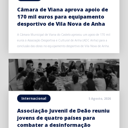
Câmara de Viana aprova apoio de
170 mil euros para equipamento
desportivo de Vila Nova de Anha
A Câmara Municipal de Viana do Castelo aprovou um apoio de 170 mil
euros à Associação Desportiva e Cultural de Anha (ADC Anha) para a
conclusão das obras no equipamento desportivo de Vila Nova de Anha.
Internacional
5 Agosto, 2026
Associação Juvenil de Deão reuniu
jovens de quatro países para
combater a desinformação