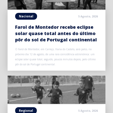
Nacional
5 Agosto, 2026
Farol de Montedor recebe eclipse
solar quase total antes do último
pôr do sol de Portugal continental
O Farol de Montedor, em Carreço, Viana do Castelo, será palco, no
próximo dia 12 de agosto, de uma rara coincidência astronómica: um
eclipse solar quase total, seguido, poucos minutos depois, pelo último
pôr do sol de Portugal continental.
Regional
5 Agosto, 2026