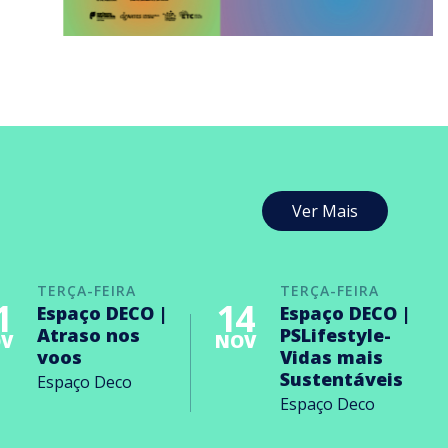
Ver Mais
TERÇA-FEIRA
TERÇA-FEIRA
1
14
Espaço DECO |
Espaço DECO |
Atraso nos
PSLifestyle-
V
NOV
voos
Vidas mais
Sustentáveis
Espaço Deco
Espaço Deco