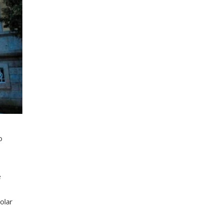
o
e
e
olar