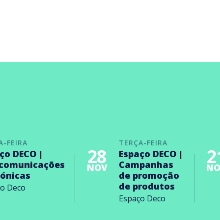
A-FEIRA
TERÇA-FEIRA
28
2
ço DECO |
Espaço DECO |
ecomunicações
Campanhas
NOV
NO
rónicas
de promoção
de produtos
ço Deco
Espaço Deco