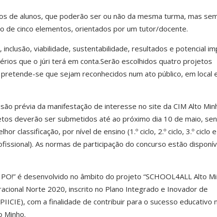
pos de alunos, que poderão ser ou não da mesma turma, mas se
 de cinco elementos, orientados por um tutor/docente.
, inclusão, viabilidade, sustentabilidade, resultados e potencial i
érios que o júri terá em conta.
Serão escolhidos quatro projetos
 pretende-se que sejam reconhecidos num ato público, em local 
ão prévia da manifestação de interesse no site da CIM Alto Min
etos deverão ser submetidos até ao próximo dia 10 de maio, se
classificação, por nível de ensino (1.º ciclo, 2.º ciclo, 3.º ciclo e
ofissional). As normas de participação do concurso estão disponív
IPO!” é desenvolvido no âmbito do projeto “SCHOOL4ALL Alto Mi
cional Norte 2020, inscrito no Plano Integrado e Inovador de
IICIE), com a finalidade de contribuir para o sucesso educativo 
o Minho.