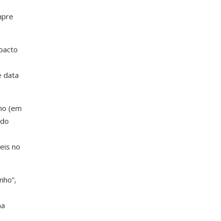
mpre
mpacto
e data
ho (em
ndo
eis no
nho”,
na