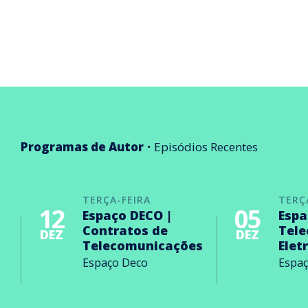
Programas de Autor
Episódios Recentes
TERÇA-FEIRA
TERÇ
12
05
Espaço DECO |
Espa
Contratos de
Tel
DEZ
DEZ
Telecomunicações
Elet
Espaço Deco
Espa