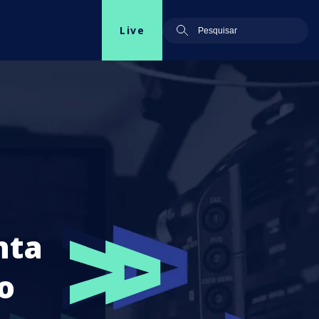
Live
nta
o