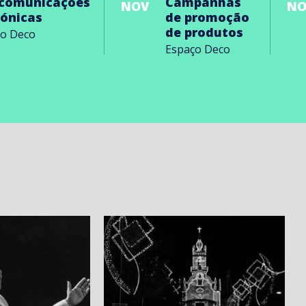
ecomunicações
Campanhas
NOV
NO
rónicas
de promoção
de produtos
ço Deco
Espaço Deco