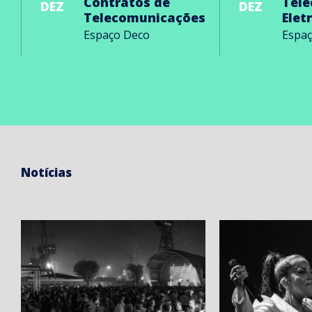
Contratos de
Tel
DEZ
DEZ
Telecomunicações
Elet
Espaço Deco
Espa
Notícias