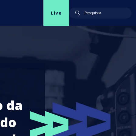
Live
o da
 do