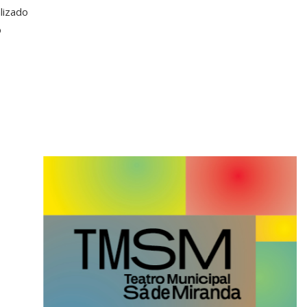
lizado
o