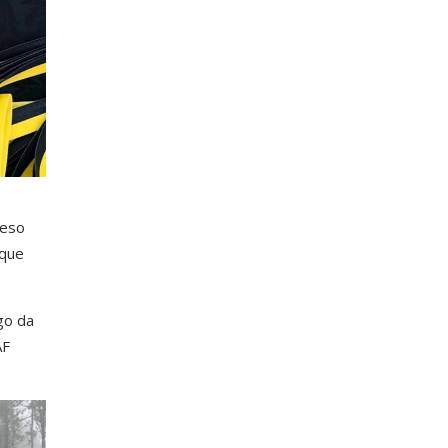
peso
 que
go da
AF