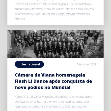
Romaria em Honra de Nossa Senhora d’Agonia. O autarca destaca a
autenticidade das festas, o trabalho dos voluntários e o envolvimento
das entidades que contribuem para a organização da “romaria das
romarias”.
Internacional
7 Agosto, 2026
Câmara de Viana homenageia
Flash Li Dance após conquista de
nove pódios no Mundial
A escola Flash Li Dance foi recebida esta quarta-feira no Salão Nobre
dos Paços do Concelho, numa cerimónia de reconhecimento pelos
resultados alcançados na Dance World Cup 2026, realizada em