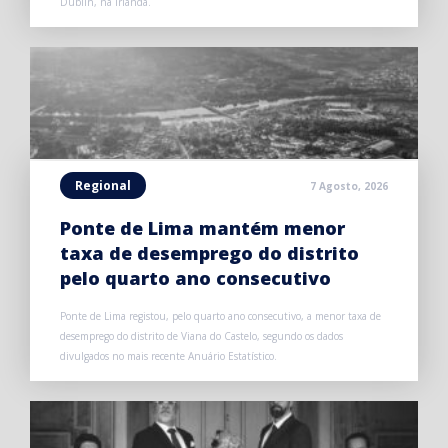
Dublin, na Irlanda.
Regional
7 Agosto, 2026
Ponte de Lima mantém menor
taxa de desemprego do distrito
pelo quarto ano consecutivo
Ponte de Lima registou, pelo quarto ano consecutivo, a menor taxa de
desemprego do distrito de Viana do Castelo, segundo os dados
divulgados no mais recente Anuário Estatístico.