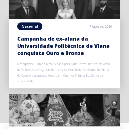
Nacional
7 Agosto, 2026
Campanha de ex-aluna da
Universidade Politécnica de Viana
conquista Ouro e Bronze
A campanha “Lugar à Mesa”, criada por Eliana Barros, natural de Arcos
de Valdevez e antiga estudante da Universidade Politécnica de Viana
do Castelo, conquistou duas distinções nos Prémios Lusófonos da
Criatividade.