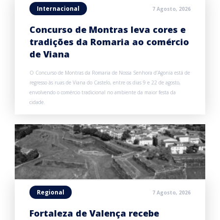
Internacional
7 Agosto, 2026
Concurso de Montras leva cores e
tradições da Romaria ao comércio
de Viana
O Concurso de Montras da Romaria de Nossa Senhora d’Agonia está de
regresso às ruas de Viana do Castelo, entre os dias 9 e 22 de agosto,
envolvendo o comércio tradicional no ambiente da maior festa da
cidade.
Regional
7 Agosto, 2026
Fortaleza de Valença recebe