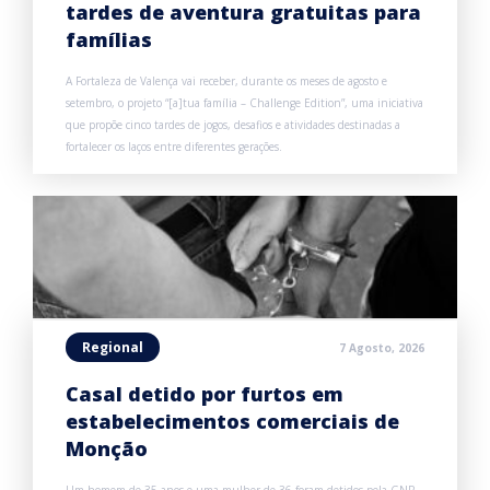
tardes de aventura gratuitas para
famílias
A Fortaleza de Valença vai receber, durante os meses de agosto e
setembro, o projeto “[a]tua família – Challenge Edition”, uma iniciativa
que propõe cinco tardes de jogos, desafios e atividades destinadas a
fortalecer os laços entre diferentes gerações.
Regional
7 Agosto, 2026
Casal detido por furtos em
estabelecimentos comerciais de
Monção