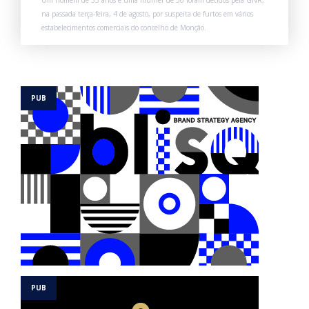
Um homem de 35 anos e uma mulher de 36 foram detidos pela GNR,
na passada terça-feira, 4 de agosto, por suspeita de furtos em vários
estabelecimentos comerciais do concelho de Monção.