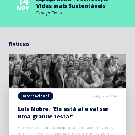
14
Vidas mais Sustentáveis
NOV
Espaço Deco
Notícias
Internacional
7 Agosto, 2026
Luís Nobre: “Ela está aí e vai ser
uma grande festa!”
O presidente da Câmara Municipal de Viana do Castelo, Luís Nobre,
deixou uma mensagem à população e aos visitantes por ocasião da