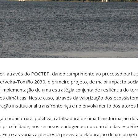
er, através do POCTEP, dando cumprimento ao processo partici
rveira-Tomiño 2030, o primeiro projeto, de maior impacto socia
 a implementação de uma estratégia conjunta de resiliência do terr
ões climáticas. Neste caso, através da valorização dos ecossiste
ção institucional transfronteiriça e no envolvimento dos atores l
ção urbano-rural positiva, catalisadora de uma transformação dos
 proximidade, nos recursos endógenos, no controlo das espéci
. Entre as várias ações, está prevista a elaboração de um projeto