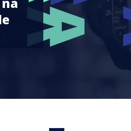
 na
de