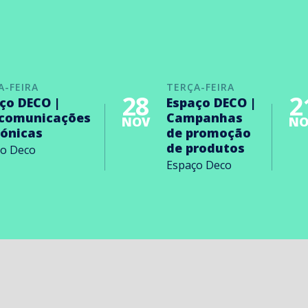
A-FEIRA
TERÇA-FEIRA
28
2
ço DECO |
Espaço DECO |
ecomunicações
Campanhas
NOV
NO
rónicas
de promoção
de produtos
ço Deco
Espaço Deco