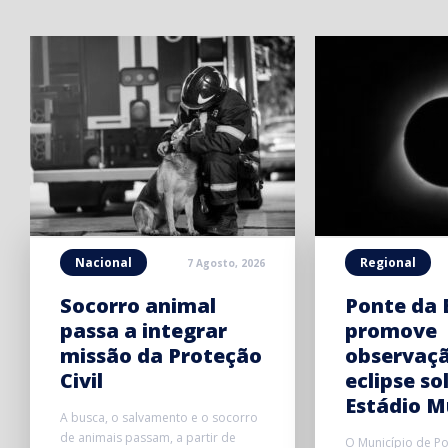
Nacional
Regional
7 Agosto, 2026
Socorro animal
Ponte da 
passa a integrar
promove
missão da Proteção
observaç
Civil
eclipse so
Estádio M
A busca, o salvamento e o socorro
de animais passam, a partir de
O Município de P