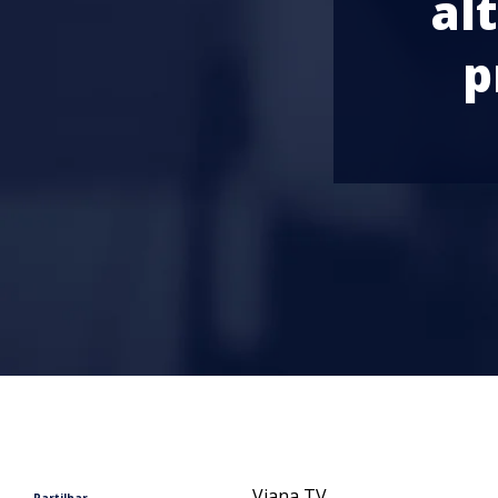
al
p
Viana TV