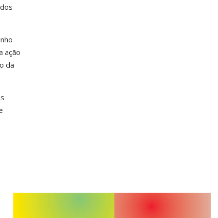
 dos
inho
a ação
ão da
as
e