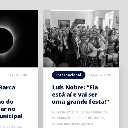
Internacional
7 Agosto, 2026
7 Agosto, 2026
Barca
Luís Nobre: “Ela
está aí e vai ser
ão do
uma grande festa!”
lar no
O presidente da Câmara Municipal
unicipal
de Viana do Castelo, Luís Nobre,
deixou uma mensagem à
onte da Barca