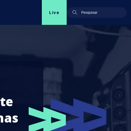
Live
te
nas