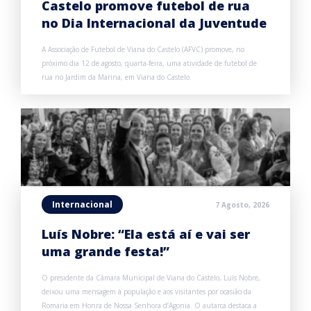
Castelo promove futebol de rua
no Dia Internacional da Juventude
A Associação de Futebol de Viana do Castelo (AFVC) promove, no
próximo dia 12 de agosto, quarta-feira, uma atividade de futebol de
rua no Jardim da Marina, em Viana do Castelo.
Internacional
7 Agosto, 2026
Luís Nobre: “Ela está aí e vai ser
uma grande festa!”
O presidente da Câmara Municipal de Viana do Castelo, Luís Nobre,
deixou uma mensagem à população e aos visitantes por ocasião da
Romaria em Honra de Nossa Senhora d’Agonia. O autarca destaca a