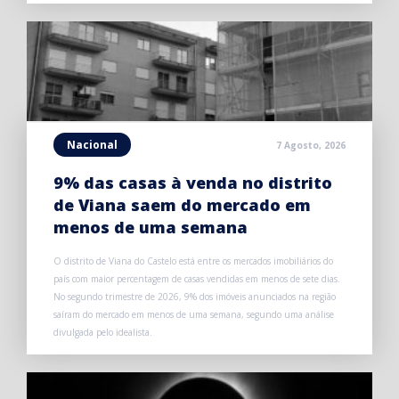
Nacional
7 Agosto, 2026
9% das casas à venda no distrito
de Viana saem do mercado em
menos de uma semana
O distrito de Viana do Castelo está entre os mercados imobiliários do
país com maior percentagem de casas vendidas em menos de sete dias.
No segundo trimestre de 2026, 9% dos imóveis anunciados na região
saíram do mercado em menos de uma semana, segundo uma análise
divulgada pelo idealista.