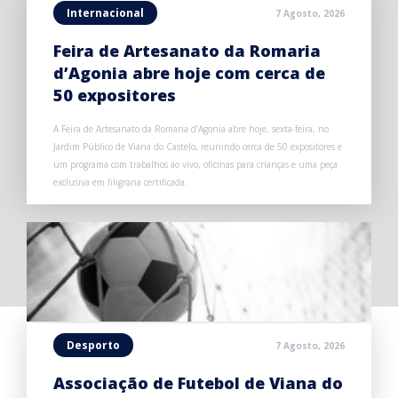
Internacional
7 Agosto, 2026
Feira de Artesanato da Romaria
d’Agonia abre hoje com cerca de
50 expositores
A Feira de Artesanato da Romaria d’Agonia abre hoje, sexta-feira, no
Jardim Público de Viana do Castelo, reunindo cerca de 50 expositores e
um programa com trabalhos ao vivo, oficinas para crianças e uma peça
exclusiva em filigrana certificada.
Desporto
7 Agosto, 2026
Associação de Futebol de Viana do