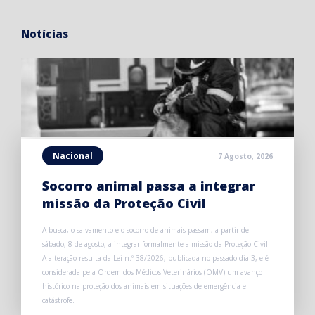
Notícias
Nacional
7 Agosto, 2026
Socorro animal passa a integrar
missão da Proteção Civil
A busca, o salvamento e o socorro de animais passam, a partir de
sábado, 8 de agosto, a integrar formalmente a missão da Proteção Civil.
A alteração resulta da Lei n.º 38/2026, publicada no passado dia 3, e é
considerada pela Ordem dos Médicos Veterinários (OMV) um avanço
histórico na proteção dos animais em situações de emergência e
catástrofe.