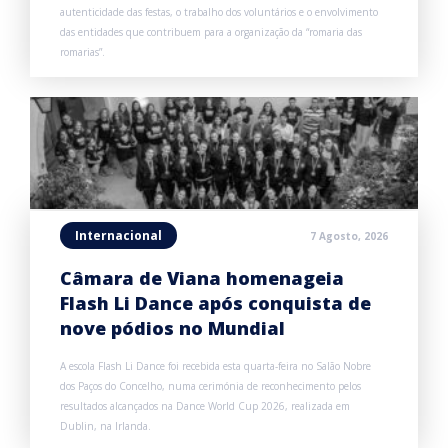
autenticidade das festas, o trabalho dos voluntários e o envolvimento
das entidades que contribuem para a organização da “romaria das
romarias”.
Internacional
7 Agosto, 2026
Câmara de Viana homenageia
Flash Li Dance após conquista de
nove pódios no Mundial
A escola Flash Li Dance foi recebida esta quarta-feira no Salão Nobre
dos Paços do Concelho, numa cerimónia de reconhecimento pelos
resultados alcançados na Dance World Cup 2026, realizada em
Dublin, na Irlanda.