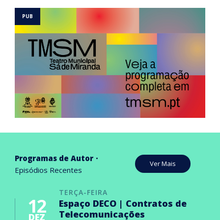
Programas de Autor
Ver Mais
Episódios Recentes
TERÇA-FEIRA
12
Espaço DECO | Contratos de
Telecomunicações
DEZ