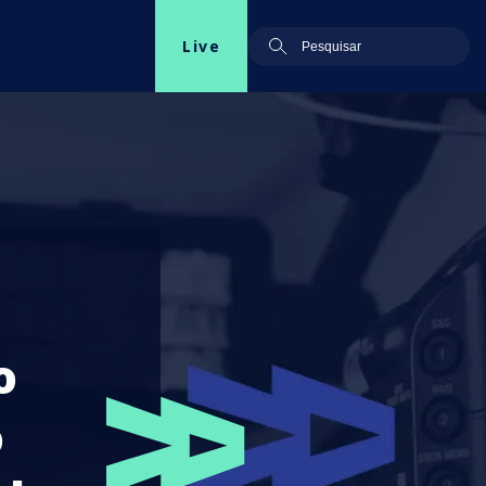
Live
o
o