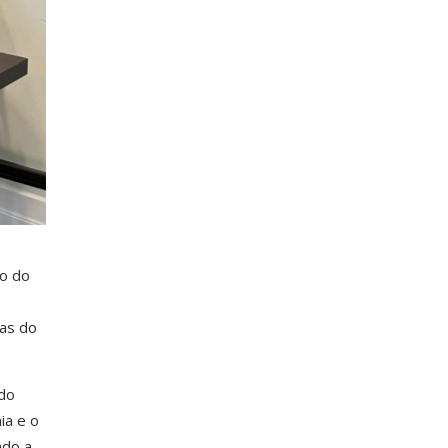
go do
as do
 do
ia e o
ado a