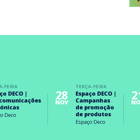
A-FEIRA
TERÇA-FEIRA
28
2
ço DECO |
Espaço DECO |
ecomunicações
Campanhas
NOV
NO
rónicas
de promoção
de produtos
ço Deco
Espaço Deco