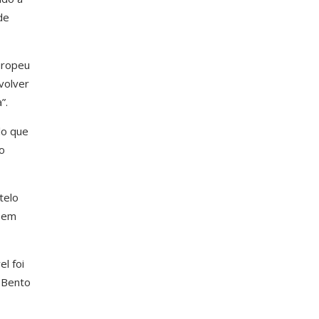
de
uropeu
volver
”.
lo que
o
telo
o em
l foi
 Bento