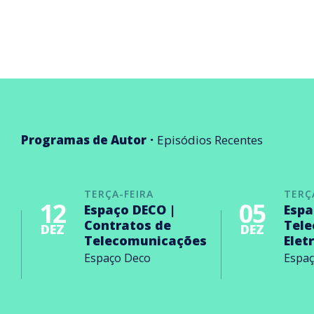
Programas de Autor
Episódios Recentes
TERÇA-FEIRA
TERÇ
12
05
Espaço DECO |
Espa
Contratos de
Tel
DEZ
DEZ
Telecomunicações
Elet
Espaço Deco
Espa