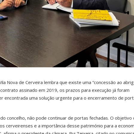
Vila Nova de Cerveira lembra que existe uma “concessão ao abri
contrato assinado em 2019, os prazos para execução já foram
er encontrada uma solução urgente para o encerramento de port
s do concelho, não pode continuar de portas fechadas. O objetivo
aos cerveirenses e a importância desse património para a econom
”, afirma o presidente da câmara, Rui Teixeira, citado no comunic