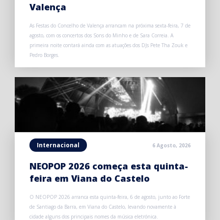
Valença
As Festas do Concelho de Valença arrancam na próxima sexta-feira, 7 de
agosto, com os concertos dos Sons do Minho e de Sara Correia. A
primeira noite contará ainda com as atuações dos DJs Pete Tha Zouk e
Pedro Borges.
Internacional
6 Agosto, 2026
NEOPOP 2026 começa esta quinta-
feira em Viana do Castelo
O NEOPOP 2026 arranca esta quinta-feira, 6 de agosto, junto ao Forte
de Santiago da Barra, em Viana do Castelo, levando novamente à
cidade alguns dos principais nomes da música eletrónica.