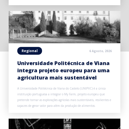
Regional
6 Agosto, 2026
Universidade Politécnica de Viana
integra projeto europeu para uma
agricultura mais sustentável
A Universidade Politécnica de Viana do Castelo (UNIPVC) é a única
instituição portuguesa a integrar o My Farm, projeto europeu que
pretende tornar as explorações agrícolas mais sustentáveis, resilientes e
capazes de gerar valor para além da produção de alimentos.