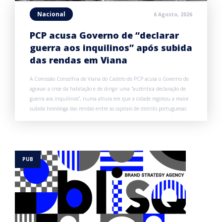
Nacional
6 Agosto, 2026
PCP acusa Governo de “declarar
guerra aos inquilinos” após subida
das rendas em Viana
A Comissão Concelhia de Viana do Castelo do PCP acusa o Governo de
agravar a crise da habitação e de dirigir uma “autêntica declaração de
guerra aos inquilinos”, numa altura em que a cidade registou a maior
subida homóloga das rendas entre as capitais de distrito portuguesas.