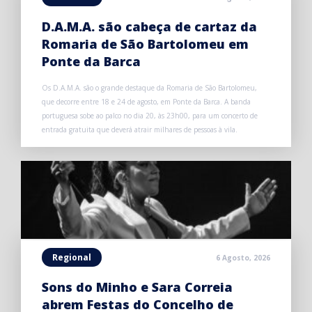
D.A.M.A. são cabeça de cartaz da
Romaria de São Bartolomeu em
Ponte da Barca
Os D.A.M.A. são o grande destaque da Romaria de São Bartolomeu,
que decorre entre 18 e 24 de agosto, em Ponte da Barca. A banda
portuguesa sobe ao palco no dia 20, às 23h00, para um concerto de
entrada gratuita que deverá atrair milhares de pessoas à vila.
Regional
6 Agosto, 2026
Sons do Minho e Sara Correia
abrem Festas do Concelho de