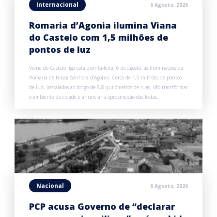
Internacional
6 Agosto, 2026
Romaria d’Agonia ilumina Viana
do Castelo com 1,5 milhões de
pontos de luz
Viana do Castelo liga esta quinta-feira, 6 de agosto, as iluminações da
Romaria de Nossa Senhora d’Agonia. Cerca de 1,5 milhões de pontos
de luz, instalados ao longo de 9,8 quilómetros de ruas, vão transformar
o ambiente da cidade e anunciar a aproximação das festas.
Nacional
6 Agosto, 2026
PCP acusa Governo de “declarar