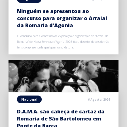
Ninguém se apresentou ao
concurso para organizar o Arraial
da Romaria d’Agonia
O concurso para a concessão da exploração e organização do “Arraial da
Romaria” de Nossa Senhora d’Agonia 2026 ficou deserto, depois de não
ter sido apresentada qualquer candidatura.
Nacional
6 Agosto, 2026
D.A.M.A. são cabeça de cartaz da
Romaria de São Bartolomeu em
Ponte da Barca