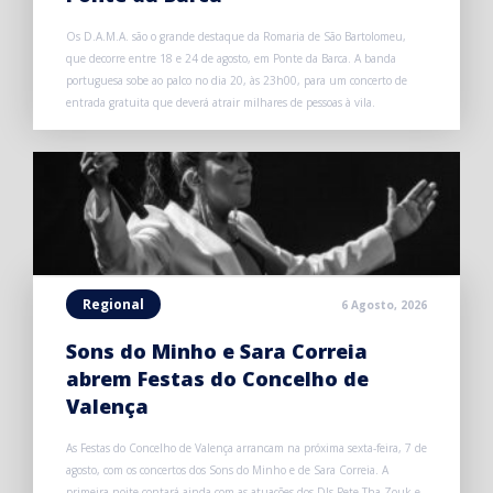
Os D.A.M.A. são o grande destaque da Romaria de São Bartolomeu,
que decorre entre 18 e 24 de agosto, em Ponte da Barca. A banda
portuguesa sobe ao palco no dia 20, às 23h00, para um concerto de
entrada gratuita que deverá atrair milhares de pessoas à vila.
Regional
6 Agosto, 2026
Sons do Minho e Sara Correia
abrem Festas do Concelho de
Valença
As Festas do Concelho de Valença arrancam na próxima sexta-feira, 7 de
agosto, com os concertos dos Sons do Minho e de Sara Correia. A
primeira noite contará ainda com as atuações dos DJs Pete Tha Zouk e