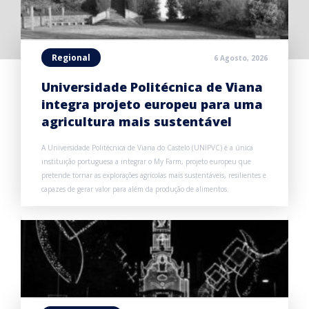
Regional
6 Agosto, 2026
Universidade Politécnica de Viana
integra projeto europeu para uma
agricultura mais sustentável
A Universidade Politécnica de Viana do Castelo (UNIPVC) é a única
instituição portuguesa a integrar o My Farm, projeto europeu que
pretende tornar as explorações agrícolas mais sustentáveis, resilientes e
capazes de gerar valor para além da produção de alimentos.