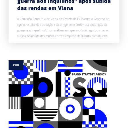
guerra aos inquilinos” após subida
das rendas em Viana
A Comissão Concelhia de Viana do Castelo do PCP acusa o Governo de
agravar a crise da habitação e de dirigir uma “autêntica declaração de
guerra aos inquilinos”, numa altura em que a cidade registou a maior
subida homóloga das rendas entre as capitais de distrito portuguesas.