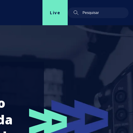
Live
o
 da