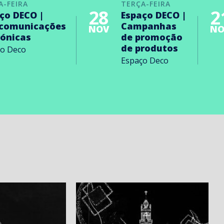
A-FEIRA
TERÇA-FEIRA
28
2
ço DECO |
Espaço DECO |
ecomunicações
Campanhas
NOV
NO
rónicas
de promoção
de produtos
ço Deco
Espaço Deco