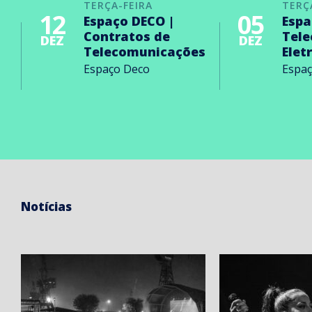
TERÇA-FEIRA
TERÇ
12
05
Espaço DECO |
Espa
Contratos de
Tel
DEZ
DEZ
Telecomunicações
Elet
Espaço Deco
Espa
Notícias