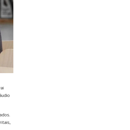
ai
láudio
ados.
itais,