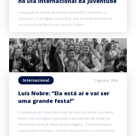
no Dia Internacional da Juventude
A Associação de Futebol de Viana do Castelo (AFVC) promove, no
próximo dia 12 de agosto, quarta-feira, uma atividade de futebol de
rua no Jardim da Marina, em Viana do Castelo.
Internacional
7 Agosto, 2026
Luís Nobre: “Ela está aí e vai ser
uma grande festa!”
O presidente da Câmara Municipal de Viana do Castelo, Luís Nobre,
deixou uma mensagem à população e aos visitantes por ocasião da
Romaria em Honra de Nossa Senhora d’Agonia. O autarca destaca a
autenticidade das festas, o trabalho dos voluntários e o envolvimento