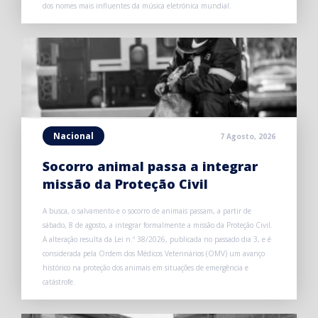
dos nomes mais influentes da música eletrónica mundial.
Nacional
7 Agosto, 2026
Socorro animal passa a integrar
missão da Proteção Civil
A busca, o salvamento e o socorro de animais passam, a partir de
sábado, 8 de agosto, a integrar formalmente a missão da Proteção Civil.
A alteração resulta da Lei n.º 38/2026, publicada no passado dia 3, e é
considerada pela Ordem dos Médicos Veterinários (OMV) um avanço
histórico na proteção dos animais em situações de emergência e
catástrofe.