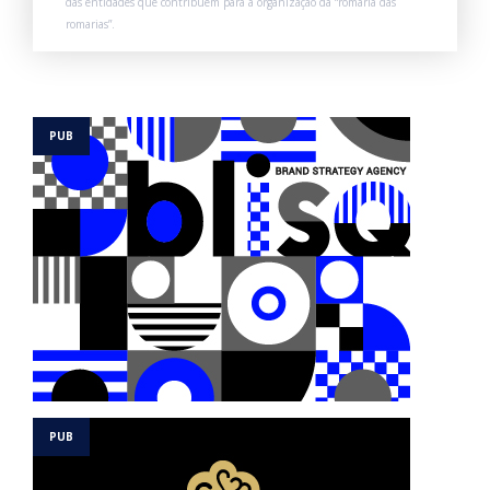
das entidades que contribuem para a organização da “romaria das
romarias”.