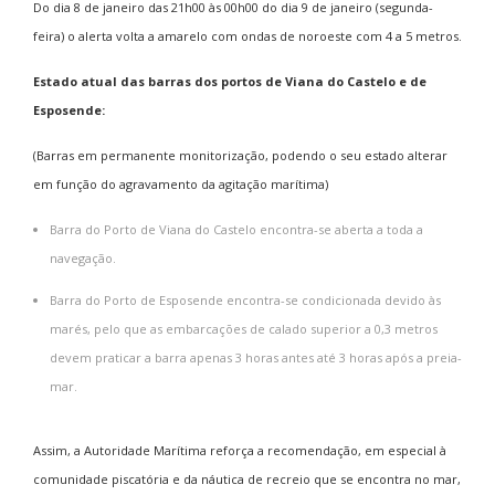
Do dia 8 de janeiro das 21h00 às 00h00 do dia 9 de janeiro (segunda-
feira) o alerta volta a amarelo com ondas de noroeste com 4 a 5 metros.
Estado atual das barras dos portos de Viana do Castelo e de
Esposende:
(Barras em permanente monitorização, podendo o seu estado alterar
em função do agravamento da agitação marítima)
Barra do Porto de Viana do Castelo encontra-se aberta a toda a
navegação.
Barra do Porto de Esposende encontra-se condicionada devido às
marés, pelo que as embarcações de calado superior a 0,3 metros
devem praticar a barra apenas 3 horas antes até 3 horas após a preia-
mar.
Assim, a Autoridade Marítima reforça a recomendação, em especial à
comunidade piscatória e da náutica de recreio que se encontra no mar,