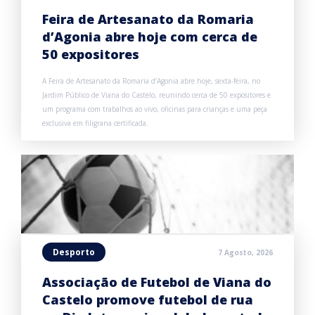
Feira de Artesanato da Romaria
d’Agonia abre hoje com cerca de
50 expositores
A Feira de Artesanato da Romaria d’Agonia abre hoje, sexta-feira, no
Jardim Público de Viana do Castelo, reunindo cerca de 50 expositores e
um programa com trabalhos ao vivo, oficinas para crianças e uma peça
exclusiva em filigrana certificada.
Desporto
7 Agosto, 2026
Associação de Futebol de Viana do
Castelo promove futebol de rua