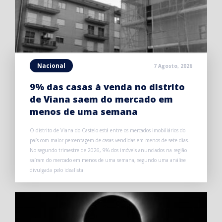
Nacional
7 Agosto, 2026
9% das casas à venda no distrito
de Viana saem do mercado em
menos de uma semana
O distrito de Viana do Castelo está entre os mercados imobiliários do
país com maior percentagem de casas vendidas em menos de sete dias.
No segundo trimestre de 2026, 9% dos imóveis anunciados na região
saíram do mercado em menos de uma semana, segundo uma análise
divulgada pelo idealista.