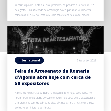
O Município de Ponte da Barca promove, na próxima quarta-feira, 12
de agosto, uma atividade de observação do eclipse solar. A iniciativa
começa às 18h30, no Estádio Municipal, e é aberta à comunidade.
Internacional
7 Agosto, 2026
Feira de Artesanato da Romaria
d’Agonia abre hoje com cerca de
50 expositores
A Feira de Artesanato da Romaria d’Agonia abre hoje, sexta-feira, no
Jardim Público de Viana do Castelo, reunindo cerca de 50 expositores e
um programa com trabalhos ao vivo, oficinas para crianças e uma peça
exclusiva em filigrana certificada.