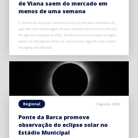
de Viana saem do mercado em
menos de uma semana
O distrito de Viana do Castelo está entre os mercados imobiliários do
país com maior percentagem de casas vendidas em menos de sete dias.
No segundo trimestre de 2026, 9% dos imóveis anunciados na região
saíram do mercado em menos de uma semana, segundo uma análise
divulgada pelo idealista.
Regional
7 Agosto, 2026
Ponte da Barca promove
observação do eclipse solar no
Estádio Municipal