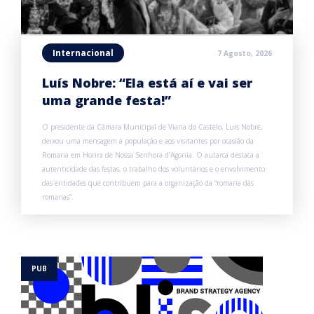
Internacional
7 Agosto, 2026
Luís Nobre: “Ela está aí e vai ser
uma grande festa!”
O presidente da Câmara Municipal de Viana do Castelo, Luís Nobre,
deixou uma mensagem à população e aos visitantes por ocasião da
Romaria em Honra de Nossa Senhora d’Agonia. O autarca destaca a
autenticidade das festas, o trabalho dos voluntários e o envolvimento
das entidades que contribuem para a organização da “romaria das
romarias”.