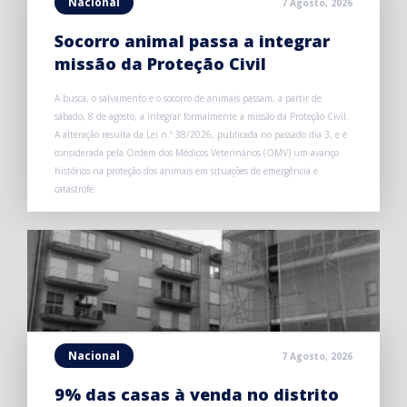
Nacional
7 Agosto, 2026
Socorro animal passa a integrar
missão da Proteção Civil
A busca, o salvamento e o socorro de animais passam, a partir de
sábado, 8 de agosto, a integrar formalmente a missão da Proteção Civil.
A alteração resulta da Lei n.º 38/2026, publicada no passado dia 3, e é
considerada pela Ordem dos Médicos Veterinários (OMV) um avanço
histórico na proteção dos animais em situações de emergência e
catástrofe.
Nacional
7 Agosto, 2026
9% das casas à venda no distrito