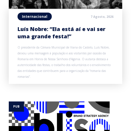
Internacional
7 Agosto, 2026
Luís Nobre: “Ela está aí e vai ser
uma grande festa!”
O presidente da Câmara Municipal de Viana do Castelo, Luís Nobre,
deixou uma mensagem à população e aos visitantes por ocasião da
Romaria em Honra de Nossa Senhora d’Agonia. O autarca destaca a
autenticidade das festas, o trabalho dos voluntários e o envolvimento
das entidades que contribuem para a organização da “romaria das
romarias”.