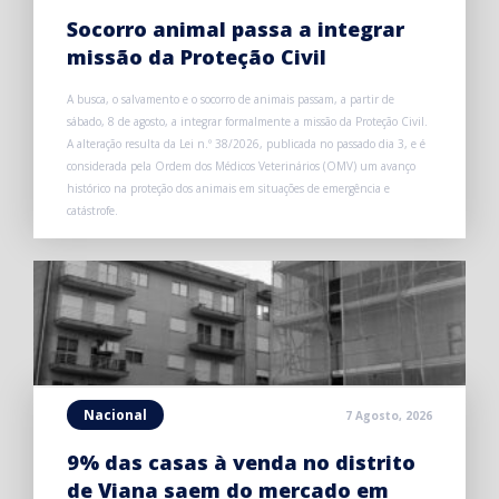
Socorro animal passa a integrar
missão da Proteção Civil
A busca, o salvamento e o socorro de animais passam, a partir de
sábado, 8 de agosto, a integrar formalmente a missão da Proteção Civil.
A alteração resulta da Lei n.º 38/2026, publicada no passado dia 3, e é
considerada pela Ordem dos Médicos Veterinários (OMV) um avanço
histórico na proteção dos animais em situações de emergência e
catástrofe.
Nacional
7 Agosto, 2026
9% das casas à venda no distrito
de Viana saem do mercado em