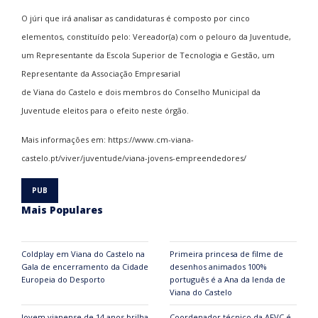
O júri que irá analisar as candidaturas é composto por cinco
elementos, constituído pelo: Vereador(a) com o pelouro da Juventude,
um Representante da Escola Superior de Tecnologia e Gestão, um
Representante da Associação Empresarial
de Viana do Castelo e dois membros do Conselho Municipal da
Juventude eleitos para o efeito neste órgão.
Mais informações em: https://www.cm-viana-
castelo.pt/viver/juventude/viana-jovens-empreendedores/
Mais Populares
Coldplay em Viana do Castelo na
Primeira princesa de filme de
Gala de encerramento da Cidade
desenhos animados 100%
Europeia do Desporto
português é a Ana da lenda de
Viana do Castelo
Jovem vianense de 14 anos brilha
Coordenador técnico da AFVC é