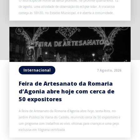
O Município de Ponte da Barca promove, na próxima quarta-feira, 12
de agosto, uma atividade de observação do eclipse solar. A iniciativa
começa às 18h30, no Estádio Municipal, e é aberta à comunidade.
Internacional
7 Agosto, 2026
Feira de Artesanato da Romaria
d’Agonia abre hoje com cerca de
50 expositores
A Feira de Artesanato da Romaria d’Agonia abre hoje, sexta-feira, no
Jardim Público de Viana do Castelo, reunindo cerca de 50 expositores e
um programa com trabalhos ao vivo, oficinas para crianças e uma peça
exclusiva em filigrana certificada.