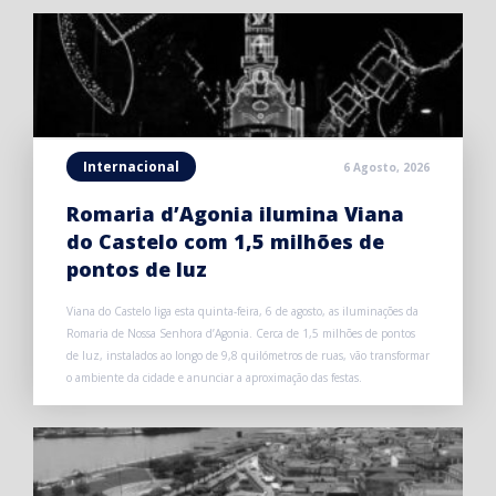
Internacional
6 Agosto, 2026
Romaria d’Agonia ilumina Viana
do Castelo com 1,5 milhões de
pontos de luz
Viana do Castelo liga esta quinta-feira, 6 de agosto, as iluminações da
Romaria de Nossa Senhora d’Agonia. Cerca de 1,5 milhões de pontos
de luz, instalados ao longo de 9,8 quilómetros de ruas, vão transformar
o ambiente da cidade e anunciar a aproximação das festas.