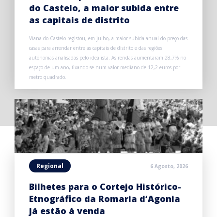
do Castelo, a maior subida entre
as capitais de distrito
Viana do Castelo registou, em julho, a maior subida anual do preço das
casas para arrendar entre as capitais de distrito e das regiões
autónomas analisadas pelo idealista. As rendas aumentaram 28,7% no
espaço de um ano, fixando-se num valor mediano de 12,2 euros por
metro quadrado.
Regional
6 Agosto, 2026
Bilhetes para o Cortejo Histórico-
Etnográfico da Romaria d’Agonia
já estão à venda