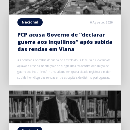
Nacional
6 Agosto, 2026
PCP acusa Governo de “declarar
guerra aos inquilinos” após subida
das rendas em Viana
A Comissão Concelhia de Viana do Castelo do PCP acusa o Governo de
agravar a crise da habitação e de dirigir uma “autêntica declaração de
guerra aos inquilinos”, numa altura em que a cidade registou a maior
subida homóloga das rendas entre as capitais de distrito portuguesas.