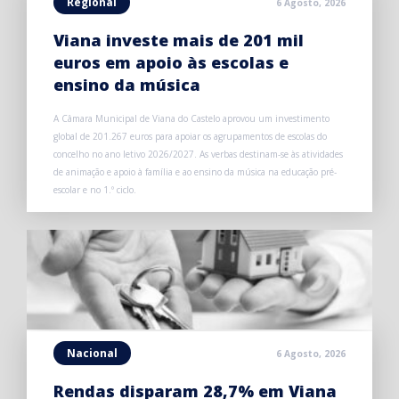
Regional
6 Agosto, 2026
Viana investe mais de 201 mil
euros em apoio às escolas e
ensino da música
A Câmara Municipal de Viana do Castelo aprovou um investimento
global de 201.267 euros para apoiar os agrupamentos de escolas do
concelho no ano letivo 2026/2027. As verbas destinam-se às atividades
de animação e apoio à família e ao ensino da música na educação pré-
escolar e no 1.º ciclo.
Nacional
6 Agosto, 2026
Rendas disparam 28,7% em Viana