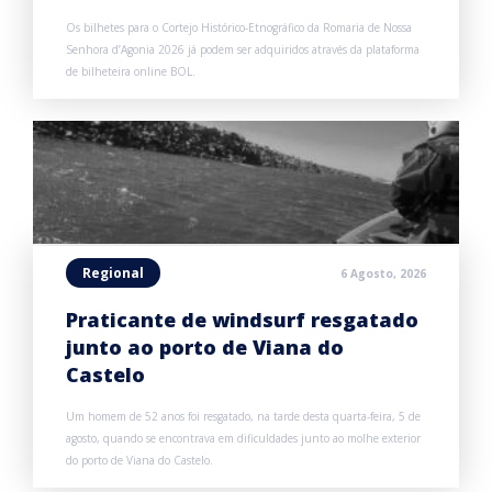
Os bilhetes para o Cortejo Histórico-Etnográfico da Romaria de Nossa
Senhora d’Agonia 2026 já podem ser adquiridos através da plataforma
de bilheteira online BOL.
Regional
6 Agosto, 2026
Praticante de windsurf resgatado
junto ao porto de Viana do
Castelo
Um homem de 52 anos foi resgatado, na tarde desta quarta-feira, 5 de
agosto, quando se encontrava em dificuldades junto ao molhe exterior
do porto de Viana do Castelo.