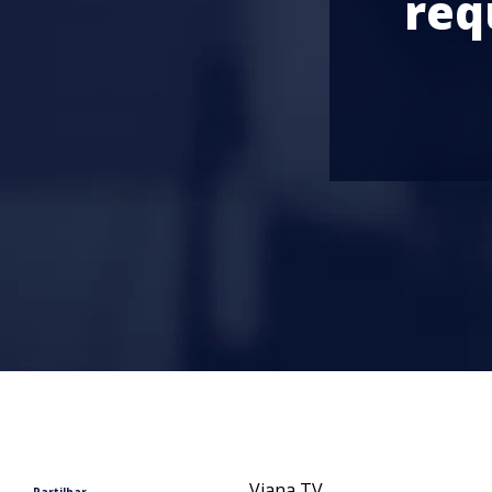
req
Viana TV