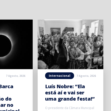
Internacional
7 Agosto, 2026
7 Agosto, 2026
Barca
Luís Nobre: “Ela
está aí e vai ser
ão do
uma grande festa!”
lar no
O presidente da Câmara Municipal