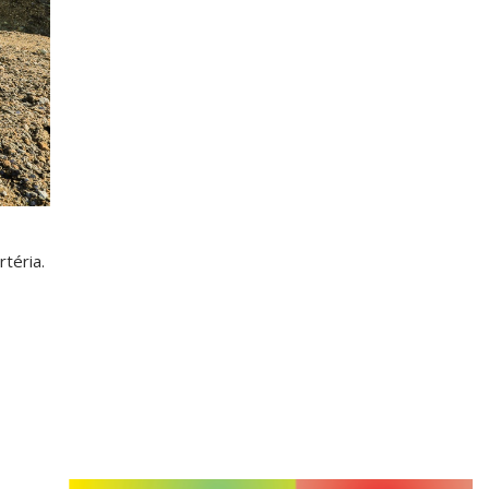
téria.