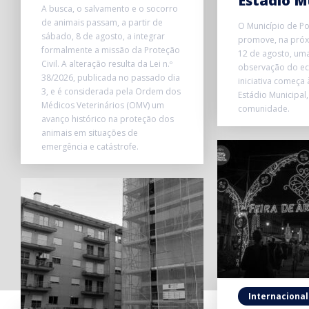
Estádio M
A busca, o salvamento e o socorro
de animais passam, a partir de
O Município de P
sábado, 8 de agosto, a integrar
promove, na próxi
formalmente a missão da Proteção
12 de agosto, uma
Civil. A alteração resulta da Lei n.º
observação do ecl
38/2026, publicada no passado dia
iniciativa começa
3, e é considerada pela Ordem dos
Estádio Municipal,
Médicos Veterinários (OMV) um
comunidade.
avanço histórico na proteção dos
animais em situações de
emergência e catástrofe.
Internacional