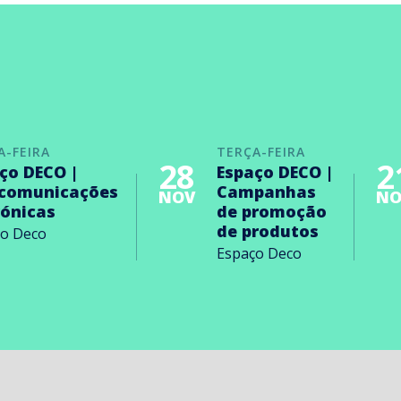
A-FEIRA
TERÇA-FEIRA
28
2
ço DECO |
Espaço DECO |
ecomunicações
Campanhas
NOV
NO
rónicas
de promoção
de produtos
ço Deco
Espaço Deco