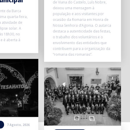
unicipal
de Viana do Castelo, Luís Nobre,
deixou uma mensagem à
onte da Barca
população e aos visitantes por
ma quarta-feira,
ocasião da Romaria em Honra de
 atividade de
Nossa Senhora d’Agonia. O autarca
ipse solar. A
destaca a autenticidade das festas,
 às 18h30, no
o trabalho dos voluntários e o
 e é aberta à
envolvimento das entidades que
contribuem para a organização da
“romaria das romarias”.
7 Agosto, 2026