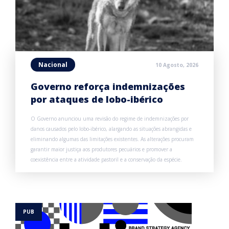
Nacional
10 Agosto, 2026
Governo reforça indemnizações
por ataques de lobo-ibérico
O Governo anunciou uma revisão do regime de indemnizações por
danos causados pelo lobo-ibérico, alargando as situações abrangidas e
eliminando algumas das limitações existentes. As alterações procuram
garantir maior justiça aos produtores pecuários e promover a
coexistência entre a atividade pastoril e a conservação da espécie.