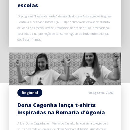
escolas
O programa “Heróis da Fruta”, desenvolvido pela Associação Portuguesa
Contra a Obesidade Infantil (APCOI) e aplicado em escolas do distrito
de Viana do Castelo, recebeu reconhecimento científico internacional
pela eficácia na promoção do consumo regular de fruta entre crianças
dos 3 aos 11 anos.
Regional
10 Agosto, 2026
Dona Cegonha lança t-shirts
inspiradas na Romaria d’Agonia
A loja Dona Cegonha, em Viana do Castelo, lançou uma coleção de t-
shirts dedicada à Romaria de Nossa Senhora d’Agonia, que decorre