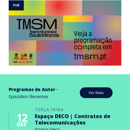
Programas de Autor
Ver Mais
Episódios Recentes
TERÇA-FEIRA
12
Espaço DECO | Contratos de
Telecomunicações
DEZ
Espaço Deco