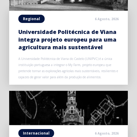
Regional
6 Agosto, 2026
Universidade Politécnica de Viana
integra projeto europeu para uma
agricultura mais sustentável
A Universidade Politécnica de Viana do Castelo (UNIPVC) é a única
instituição portuguesa a integrar o My Farm, projeto europeu que
pretende tornar as explorações agrícolas mais sustentáveis, resilientes e
capazes de gerar valor para além da produção de alimentos.
Internacional
6 Agosto, 2026