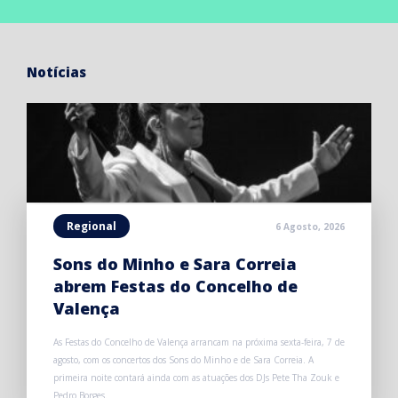
Notícias
Regional
6 Agosto, 2026
Sons do Minho e Sara Correia
abrem Festas do Concelho de
Valença
As Festas do Concelho de Valença arrancam na próxima sexta-feira, 7 de
agosto, com os concertos dos Sons do Minho e de Sara Correia. A
primeira noite contará ainda com as atuações dos DJs Pete Tha Zouk e
Pedro Borges.