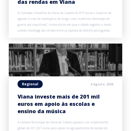
das rendas em Viana
A Comissão Concelhia de Viana do Castelo do PCP acusa o Governo de
agravar a crise da habitação e de dirigir uma “autêntica declaração de
guerra aos inquilinos”, numa altura em que a cidade registou a maior
subida homóloga das rendas entre as capitais de distrito portuguesas.
Regional
6 Agosto, 2026
Viana investe mais de 201 mil
euros em apoio às escolas e
ensino da música
A Câmara Municipal de Viana do Castelo aprovou um investimento
global de 201.267 euros para apoiar os agrupamentos de escolas do