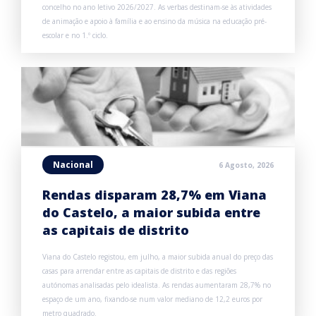
concelho no ano letivo 2026/2027. As verbas destinam-se às atividades
de animação e apoio à família e ao ensino da música na educação pré-
escolar e no 1.º ciclo.
Nacional
6 Agosto, 2026
Rendas disparam 28,7% em Viana
do Castelo, a maior subida entre
as capitais de distrito
Viana do Castelo registou, em julho, a maior subida anual do preço das
casas para arrendar entre as capitais de distrito e das regiões
autónomas analisadas pelo idealista. As rendas aumentaram 28,7% no
espaço de um ano, fixando-se num valor mediano de 12,2 euros por
metro quadrado.