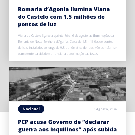
Romaria d’Agonia ilumina Viana
do Castelo com 1,5 milhões de
pontos de luz
Viana do Castelo liga esta quinta-feira, 6 de agosto, as iluminações da
Romaria de Nossa Senhora d’Agonia. Cerca de 1,5 milhões de pontos
de luz, instalados ao longo de 9,8 quilómetros de ruas, vão transformar
o ambiente da cidade e anunciar a aproximação das festas.
Nacional
6 Agosto, 2026
PCP acusa Governo de “declarar
guerra aos inquilinos” após subida