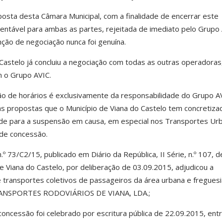
osta desta Câmara Municipal, com a finalidade de encerrar este
ntável para ambas as partes, rejeitada de imediato pelo Grupo 
nção de negociação nunca foi genuína.
Castelo já concluiu a negociação com todas as outras operadoras
 o Grupo AVIC.
ão de horários é exclusivamente da responsabilidade do Grupo A
s propostas que o Município de Viana do Castelo tem concretiza
idade para a suspensão em causa, em especial nos Transportes Ur
de concessão
.
º 73/C2/15, publicado em Diário da República, II Série, n.º 107, d
e Viana do Castelo, por deliberação de 03.09.2015, adjudicou a
 transportes coletivos de passageiros da área urbana e fregues
RANSPORTES RODOVIÁRIOS DE VIANA, LDA.;
 concessão
foi celebrado por escritura pública de 22.09.2015
, ent