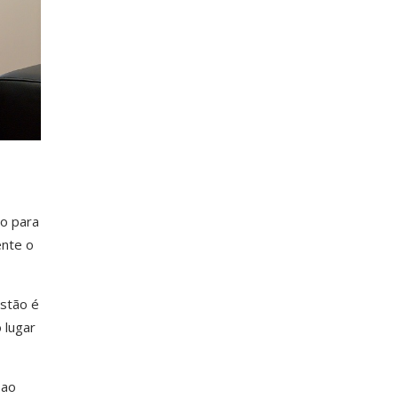
do para
ente o
stão é
 lugar
 ao