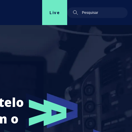
Live
telo
m o