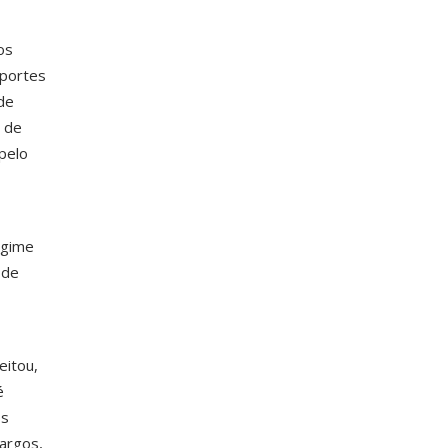
os
sportes
de
a de
pelo
egime
 de
itou,
é
os
argos,