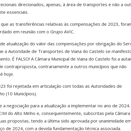
cecionais direcionados, apenas, à área de transportes e não a ou
te essenciais.
ue as transferências relativas às compensações de 2023, fora
ordado em reunião com o Grupo AVIC.
 de atualização do valor das compensações por obrigação do Ser
que a Autoridade de Transportes de Viana do Castelo se manifest
mento.
É FALSO
! A Câmara Municipal de Viana do Castelo foi a auta
de contraproposta, contrariamente a outros municípios que não
é hoje.
023 foi rejeitada em articulação com todas as Autoridades de
o (10 Municípios).
 a negociação para a atualização a implementar no ano de 2024.
CIM do Alto Minho e, consequentemente, subscritas pela Câmara
duas propostas, tendo a última sido aprovada por unanimidade e
ço de 2024, com a devida fundamentação técnica associada.