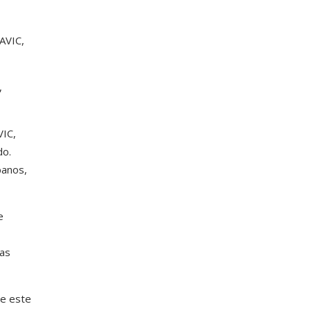
AVIC,
,
VIC,
do.
banos,
e
ias
re este