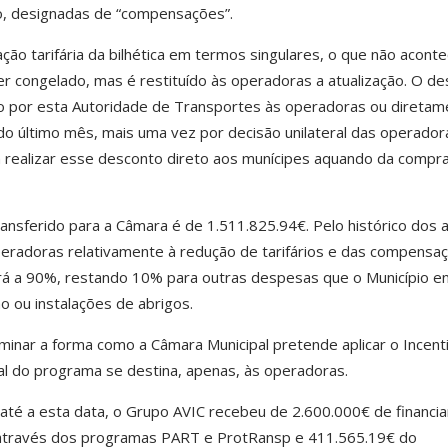
so, designadas de “compensações”.
ção tarifária da bilhética em termos singulares, o que não acont
er congelado, mas é restituído às operadoras a atualização. O d
o por esta Autoridade de Transportes às operadoras ou diretam
do último mês, mais uma vez por decisão unilateral das operador
realizar esse desconto direto aos munícipes aquando da compr
transferido para a Câmara é de 1.511.825.94€. Pelo histórico dos 
peradoras relativamente à redução de tarifários e das compensa
rá a 90%, restando 10% para outras despesas que o Município e
o ou instalações de abrigos
.
inar a forma como a Câmara Municipal pretende aplicar o Incent
al do programa se destina, apenas, às operadoras
.
 até a esta data, o Grupo AVIC recebeu de 2.600.000€ de financ
€ através dos programas PART e ProtRansp e
411.565.19€ do