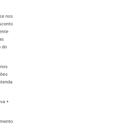
ece nos
esconto
ente
as
a do
anos
ções
ntenda
iva +
iamento