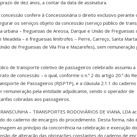
o prazo de dez anos, a contar da data de assinatura.
 concessão confere à Concessionária o direito exclusivo perante 
egurar os serviços objeto da concessão (serviço público de tran
ea urbana – freguesias de Areosa, Darque e União de Freguesias 
 Meadela – e freguesias limítrofes – Perre, Carreço, Santa Mart
União de Freguesias de Vila Fria e Mazarefes), sem remuneração 
blico de transporte coletivo de passageiros celebrado assumiu a
trato de concessão
– o qual, conforme o n.º 2 do artigo 20.º do R
Transporte de Passageiros (RJSPTP), e a cláusula 2.1.1 do caderno
er remuneração pela entidade adjudicante, sendo o operador de
arifas cobradas aos passageiros
.
o, TRANSCUNHA – TRANSPORTES RODOVIÁRIOS DE VIANA, LDA ace
eúdo do caderno de encargos do procedimento. Desta forma,
não 
nagem ao princípio da concorrência na celebração e execução d
tensão de alteração das obrigações constantes do caderno de enc