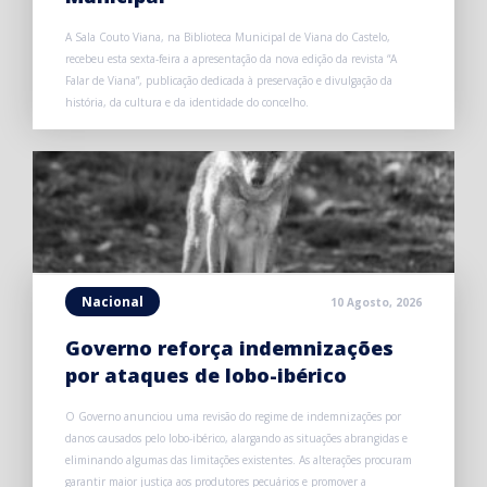
A Sala Couto Viana, na Biblioteca Municipal de Viana do Castelo,
recebeu esta sexta-feira a apresentação da nova edição da revista “A
Falar de Viana”, publicação dedicada à preservação e divulgação da
história, da cultura e da identidade do concelho.
Nacional
10 Agosto, 2026
Governo reforça indemnizações
por ataques de lobo-ibérico
O Governo anunciou uma revisão do regime de indemnizações por
danos causados pelo lobo-ibérico, alargando as situações abrangidas e
eliminando algumas das limitações existentes. As alterações procuram
garantir maior justiça aos produtores pecuários e promover a