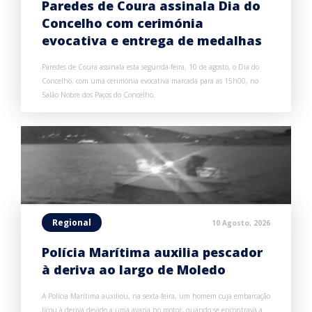
Paredes de Coura assinala Dia do
Concelho com cerimónia
evocativa e entrega de medalhas
Paredes de Coura assinala esta segunda-feira, 10 de agosto, o Dia do
Concelho, com uma cerimónia evocativa marcada para as 15h00, no
Salão Nobre dos Paços do Concelho.
Regional
10 Agosto, 2026
Polícia Marítima auxilia pescador
à deriva ao largo de Moledo
A Polícia Marítima auxiliou, na sexta-feira, um homem cuja embarcação
ficou à deriva devido a uma avaria no motor, quando se encontrava a