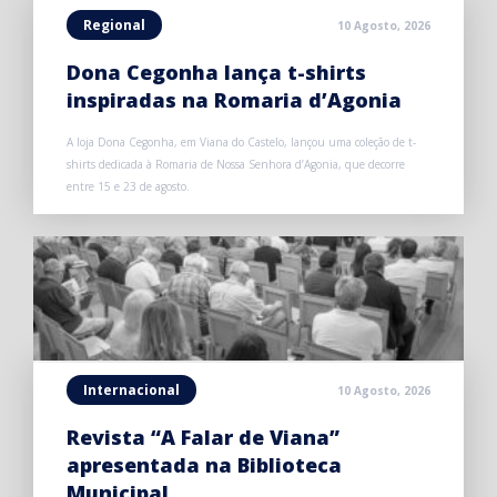
Regional
10 Agosto, 2026
Dona Cegonha lança t-shirts
inspiradas na Romaria d’Agonia
A loja Dona Cegonha, em Viana do Castelo, lançou uma coleção de t-
shirts dedicada à Romaria de Nossa Senhora d’Agonia, que decorre
entre 15 e 23 de agosto.
Internacional
10 Agosto, 2026
Revista “A Falar de Viana”
apresentada na Biblioteca
Municipal