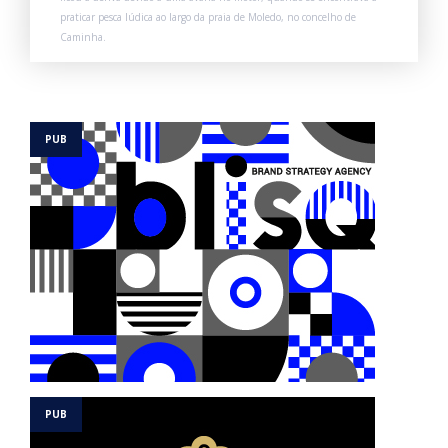
praticar pesca lúdica ao largo da praia de Moledo, no concelho de
Caminha.