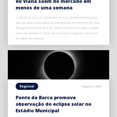
de Viana saem do mercado em
menos de uma semana
O distrito de Viana do Castelo está entre os mercados imobiliários do
país com maior percentagem de casas vendidas em menos de sete dias.
No segundo trimestre de 2026, 9% dos imóveis anunciados na região
saíram do mercado em menos de uma semana, segundo uma análise
divulgada pelo idealista.
Regional
7 Agosto, 2026
Ponte da Barca promove
observação do eclipse solar no
Estádio Municipal