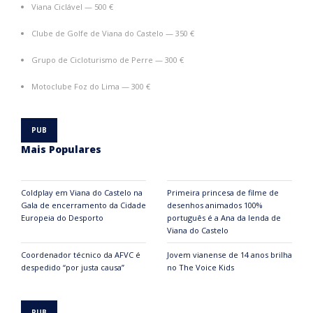
Viana Ciclável — 500 €
Clube de Golfe de Viana do Castelo — 350 €
Grupo de Cicloturismo de Perre — 300 €
Motoclube Foz do Lima — 300 €
Mais Populares
Coldplay em Viana do Castelo na
Primeira princesa de filme de
Gala de encerramento da Cidade
desenhos animados 100%
Europeia do Desporto
português é a Ana da lenda de
Viana do Castelo
Coordenador técnico da AFVC é
Jovem vianense de 14 anos brilha
despedido “por justa causa”
no The Voice Kids