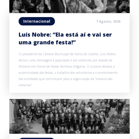
Internacional
7 Agosto, 2026
Luís Nobre: “Ela está aí e vai ser
uma grande festa!”
O presidente da Câmara Municipal de Viana do Castelo, Luís Nobre,
deixou uma mensagem à população e aos visitantes por ocasião da
Romaria em Honra de Nossa Senhora d’Agonia. O autarca destaca a
autenticidade das festas, o trabalho dos voluntários e o envolvimento
das entidades que contribuem para a organização da “romaria das
romarias”.