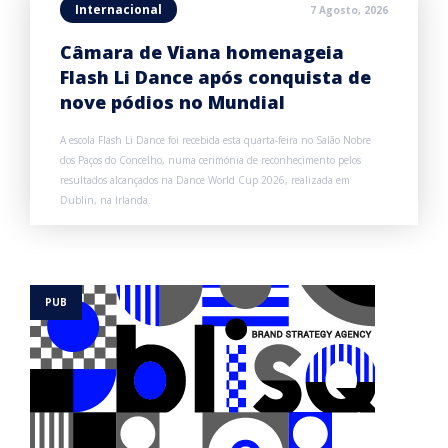
Internacional
7 Agosto, 2026
Câmara de Viana homenageia
Flash Li Dance após conquista de
nove pódios no Mundial
A escola Flash Li Dance foi recebida esta quarta-feira no Salão Nobre
dos Paços do Concelho, numa cerimónia de reconhecimento pelos
resultados alcançados na Dance World Cup 2026, realizada em
Dublin, na Irlanda.