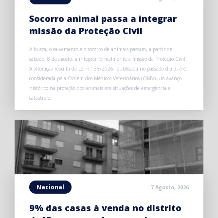
Socorro animal passa a integrar
missão da Proteção Civil
A busca, o salvamento e o socorro de animais passam, a partir de
sábado, 8 de agosto, a integrar formalmente a missão da Proteção Civil.
A alteração resulta da Lei n.º 38/2026, publicada no passado dia 3, e é
considerada pela Ordem dos Médicos Veterinários (OMV) um avanço
histórico na proteção dos animais em situações de emergência e
catástrofe.
Nacional
7 Agosto, 2026
9% das casas à venda no distrito