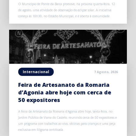
O Município de Ponte da Barca promove, na próxima quarta-feira, 12
de agosto, uma atividade de observação do eclipse solar. A iniciativa
começa às 18h30, no Estádio Municipal, e é aberta à comunidade.
Internacional
7 Agosto, 2026
Feira de Artesanato da Romaria
d’Agonia abre hoje com cerca de
50 expositores
A Feira de Artesanato da Romaria d’Agonia abre hoje, sexta-feira, no
Jardim Público de Viana do Castelo, reunindo cerca de 50 expositores e
um programa com trabalhos ao vivo, oficinas para crianças e uma peça
exclusiva em filigrana certificada.