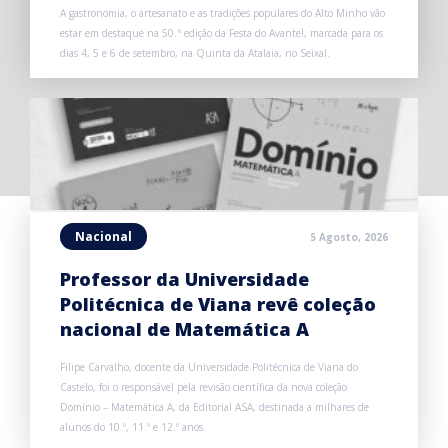
A gastronomia, o artesanato e as tradições populares do Alto Minho vão
estar em destaque na 50.ª edição da Festa do Avante!, marcada para os
dias 4, 5 e 6 de setembro, na Quinta da Atalaia, no Seixal.
Nacional
5 Agosto, 2026
Professor da Universidade
Politécnica de Viana revê coleção
nacional de Matemática A
Filipe Carvalho, docente da Universidade Politécnica de Viana do
Castelo, foi o responsável pela revisão científica da nova coleção
Domínio – Matemática A, da Editorial ASA, destinada a milhares de
alunos do 10.º, 11.º e 12.º anos.