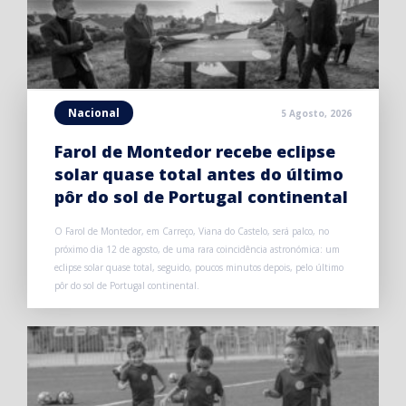
Nacional
5 Agosto, 2026
Farol de Montedor recebe eclipse
solar quase total antes do último
pôr do sol de Portugal continental
O Farol de Montedor, em Carreço, Viana do Castelo, será palco, no
próximo dia 12 de agosto, de uma rara coincidência astronómica: um
eclipse solar quase total, seguido, poucos minutos depois, pelo último
pôr do sol de Portugal continental.