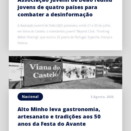
jovens de quatro países para
combater a desinformação
A Associação Juvenil de Deão (AJD) promoveu, entre 21 e 30 de julho,
em Viana do Castelo, o intercâmbio juvenil “Beyond Click: Thinking
Before Sharing”, que reuniu 20 jovens de Portugal, Espanha, França e
Polónia.
Nacional
5 Agosto, 2026
Alto Minho leva gastronomia,
artesanato e tradições aos 50
anos da Festa do Avante