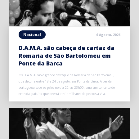
Nacional
6 Agosto, 2026
D.A.M.A. são cabeça de cartaz da
Romaria de São Bartolomeu em
Ponte da Barca
Os D.A.M.A. são o grande destaque da Romaria de São Bartolomeu,
que decorre entre 18 e 24 de agosto, em Ponte da Barca. A banda
portuguesa sobe ao palco no dia 20, às 23h00, para um concerto de
entrada gratuita que deverá atrair milhares de pessoas à vila.