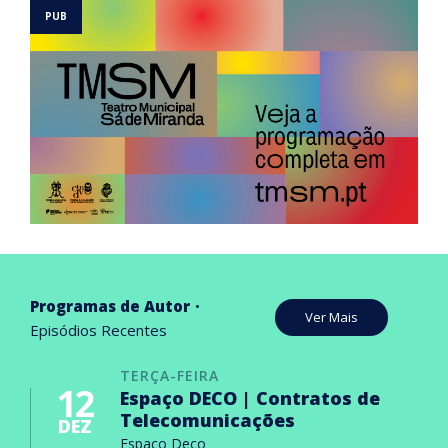
Programas de Autor
Ver Mais
Episódios Recentes
TERÇA-FEIRA
12
Espaço DECO | Contratos de
Telecomunicações
DEZ
Espaço Deco