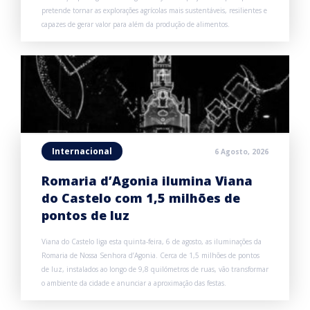
pretende tornar as explorações agrícolas mais sustentáveis, resilientes e
capazes de gerar valor para além da produção de alimentos.
Internacional
6 Agosto, 2026
Romaria d’Agonia ilumina Viana
do Castelo com 1,5 milhões de
pontos de luz
Viana do Castelo liga esta quinta-feira, 6 de agosto, as iluminações da
Romaria de Nossa Senhora d’Agonia. Cerca de 1,5 milhões de pontos
de luz, instalados ao longo de 9,8 quilómetros de ruas, vão transformar
o ambiente da cidade e anunciar a aproximação das festas.