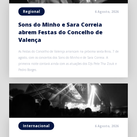
Regional
6 Agosto, 2026
Sons do Minho e Sara Correia
abrem Festas do Concelho de
Valença
As Festas do Concelho de Valença arrancam na próxima sexta-feira, 7 de
agosto, com os concertos dos Sons do Minho e de Sara Correia. A
primeira noite contará ainda com as atuações dos DJs Pete Tha Zouk e
Pedro Borges.
Internacional
6 Agosto, 2026