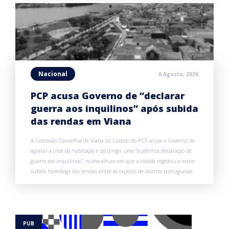
Nacional
6 Agosto, 2026
PCP acusa Governo de “declarar
guerra aos inquilinos” após subida
das rendas em Viana
A Comissão Concelhia de Viana do Castelo do PCP acusa o Governo de
agravar a crise da habitação e de dirigir uma “autêntica declaração de
guerra aos inquilinos”, numa altura em que a cidade registou a maior
subida homóloga das rendas entre as capitais de distrito portuguesas.