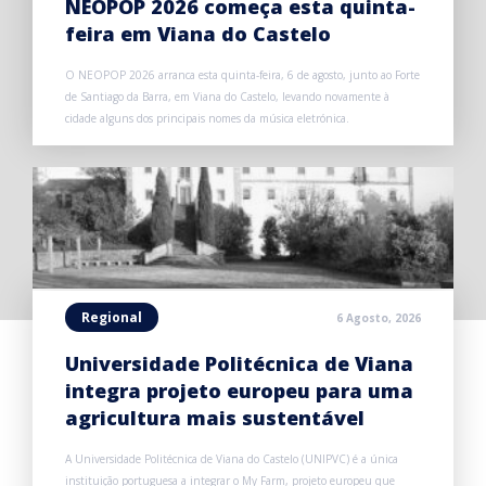
NEOPOP 2026 começa esta quinta-
feira em Viana do Castelo
O NEOPOP 2026 arranca esta quinta-feira, 6 de agosto, junto ao Forte
de Santiago da Barra, em Viana do Castelo, levando novamente à
cidade alguns dos principais nomes da música eletrónica.
Regional
6 Agosto, 2026
Universidade Politécnica de Viana
integra projeto europeu para uma
agricultura mais sustentável
A Universidade Politécnica de Viana do Castelo (UNIPVC) é a única
instituição portuguesa a integrar o My Farm, projeto europeu que