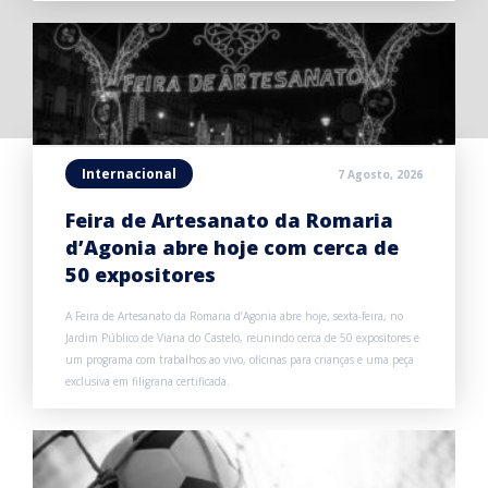
Internacional
7 Agosto, 2026
Feira de Artesanato da Romaria
d’Agonia abre hoje com cerca de
50 expositores
A Feira de Artesanato da Romaria d’Agonia abre hoje, sexta-feira, no
Jardim Público de Viana do Castelo, reunindo cerca de 50 expositores e
um programa com trabalhos ao vivo, oficinas para crianças e uma peça
exclusiva em filigrana certificada.