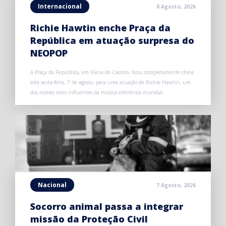
Internacional
8 Agosto, 2026
Richie Hawtin enche Praça da
República em atuação surpresa do
NEOPOP
A Praça da República, em Viana do Castelo, ficou completamente cheia
esta sexta-feira, 7 de agosto, para uma atuação de Richie Hawtin, um
dos nomes mais influentes da música eletrónica mundial.
Nacional
7 Agosto, 2026
Socorro animal passa a integrar
missão da Proteção Civil