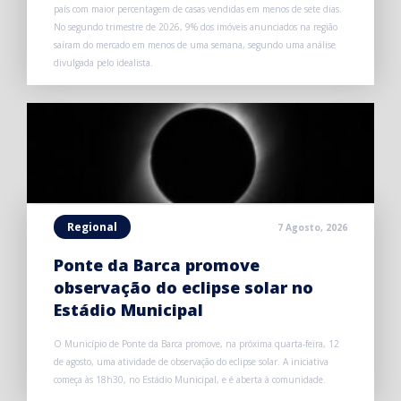
país com maior percentagem de casas vendidas em menos de sete dias.
No segundo trimestre de 2026, 9% dos imóveis anunciados na região
saíram do mercado em menos de uma semana, segundo uma análise
divulgada pelo idealista.
Regional
7 Agosto, 2026
Ponte da Barca promove
observação do eclipse solar no
Estádio Municipal
O Município de Ponte da Barca promove, na próxima quarta-feira, 12
de agosto, uma atividade de observação do eclipse solar. A iniciativa
começa às 18h30, no Estádio Municipal, e é aberta à comunidade.