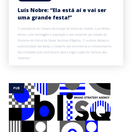
Luís Nobre: “Ela está aí e vai ser
uma grande festa!”
O presidente da Câmara Municipal de Viana do Castelo, Luís Nobre,
deixou uma mensagem à população e aos visitantes por ocasião da
Romaria em Honra de Nossa Senhora d’Agonia. O autarca destaca a
autenticidade das festas, o trabalho dos voluntários e o envolvimento
das entidades que contribuem para a organização da “romaria das
romarias”.