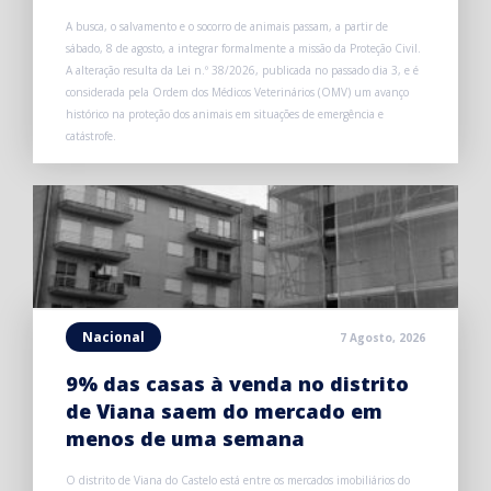
A busca, o salvamento e o socorro de animais passam, a partir de
sábado, 8 de agosto, a integrar formalmente a missão da Proteção Civil.
A alteração resulta da Lei n.º 38/2026, publicada no passado dia 3, e é
considerada pela Ordem dos Médicos Veterinários (OMV) um avanço
histórico na proteção dos animais em situações de emergência e
catástrofe.
Nacional
7 Agosto, 2026
9% das casas à venda no distrito
de Viana saem do mercado em
menos de uma semana
O distrito de Viana do Castelo está entre os mercados imobiliários do