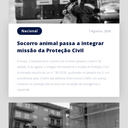
Nacional
7 Agosto, 2026
Socorro animal passa a integrar
missão da Proteção Civil
A busca, o salvamento e o socorro de animais passam, a partir de
sábado, 8 de agosto, a integrar formalmente a missão da Proteção Civil.
A alteração resulta da Lei n.º 38/2026, publicada no passado dia 3, e é
considerada pela Ordem dos Médicos Veterinários (OMV) um avanço
histórico na proteção dos animais em situações de emergência e
catástrofe.