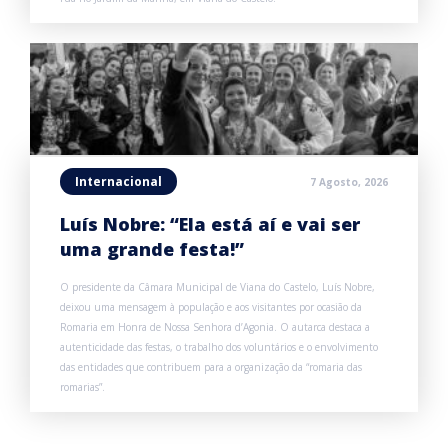
Internacional
7 Agosto, 2026
Luís Nobre: “Ela está aí e vai ser
uma grande festa!”
O presidente da Câmara Municipal de Viana do Castelo, Luís Nobre,
deixou uma mensagem à população e aos visitantes por ocasião da
Romaria em Honra de Nossa Senhora d’Agonia. O autarca destaca a
autenticidade das festas, o trabalho dos voluntários e o envolvimento
das entidades que contribuem para a organização da “romaria das
romarias”.