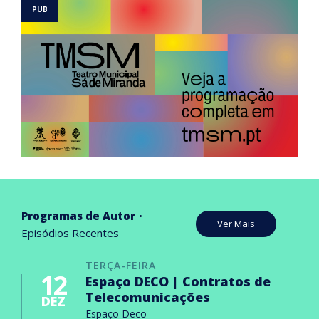
Programas de Autor
Ver Mais
Episódios Recentes
TERÇA-FEIRA
12
Espaço DECO | Contratos de
Telecomunicações
DEZ
Espaço Deco