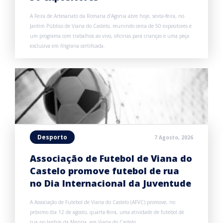
A Feira de Artesanato da Romaria d’Agonia abre hoje, sexta-feira, no
Jardim Público de Viana do Castelo, reunindo cerca de 50 expositores e
um programa com trabalhos ao vivo, oficinas para crianças e uma peça
exclusiva em filigrana certificada.
Desporto
7 Agosto, 2026
Associação de Futebol de Viana do
Castelo promove futebol de rua
no Dia Internacional da Juventude
A Associação de Futebol de Viana do Castelo (AFVC) promove, no
próximo dia 12 de agosto, quarta-feira, uma atividade de futebol de
rua no Jardim da Marina, em Viana do Castelo.