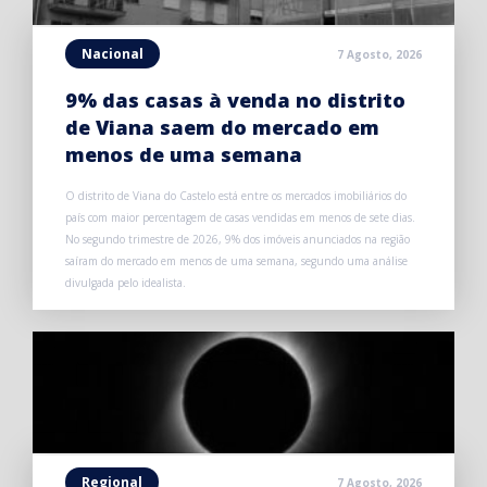
Nacional
7 Agosto, 2026
9% das casas à venda no distrito
de Viana saem do mercado em
menos de uma semana
O distrito de Viana do Castelo está entre os mercados imobiliários do
país com maior percentagem de casas vendidas em menos de sete dias.
No segundo trimestre de 2026, 9% dos imóveis anunciados na região
saíram do mercado em menos de uma semana, segundo uma análise
divulgada pelo idealista.
Regional
7 Agosto, 2026