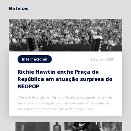
Notícias
Internacional
8 Agosto, 2026
Richie Hawtin enche Praça da
República em atuação surpresa do
NEOPOP
A Praça da República, em Viana do Castelo, ficou completamente cheia
esta sexta-feira, 7 de agosto, para uma atuação de Richie Hawtin, um
dos nomes mais influentes da música eletrónica mundial.