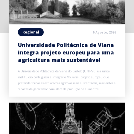
Regional
6 Agosto, 2026
Universidade Politécnica de Viana
integra projeto europeu para uma
agricultura mais sustentável
A Universidade Politécnica de Viana do Castelo (UNIPVC) é a única
instituição portuguesa a integrar o My Farm, projeto europeu que
pretende tornar as explorações agrícolas mais sustentáveis, resilientes e
capazes de gerar valor para além da produção de alimentos.