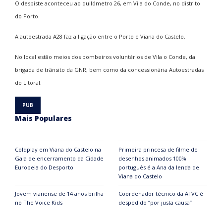
O despiste aconteceu ao quilómetro 26, em Vila do Conde, no distrito
do Porto.
A autoestrada A28 faz a ligação entre o Porto e Viana do Castelo.
No local estão meios dos bombeiros voluntários de Vila o Conde, da
brigada de trânsito da GNR, bem como da concessionária Autoestradas
do Litoral.
Mais Populares
Coldplay em Viana do Castelo na
Primeira princesa de filme de
Gala de encerramento da Cidade
desenhos animados 100%
Europeia do Desporto
português é a Ana da lenda de
Viana do Castelo
Jovem vianense de 14 anos brilha
Coordenador técnico da AFVC é
no The Voice Kids
despedido “por justa causa”