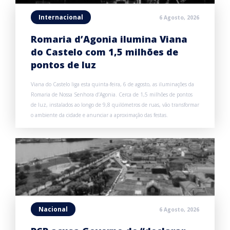
Internacional
6 Agosto, 2026
Romaria d’Agonia ilumina Viana
do Castelo com 1,5 milhões de
pontos de luz
Viana do Castelo liga esta quinta-feira, 6 de agosto, as iluminações da
Romaria de Nossa Senhora d’Agonia. Cerca de 1,5 milhões de pontos
de luz, instalados ao longo de 9,8 quilómetros de ruas, vão transformar
o ambiente da cidade e anunciar a aproximação das festas.
Nacional
6 Agosto, 2026