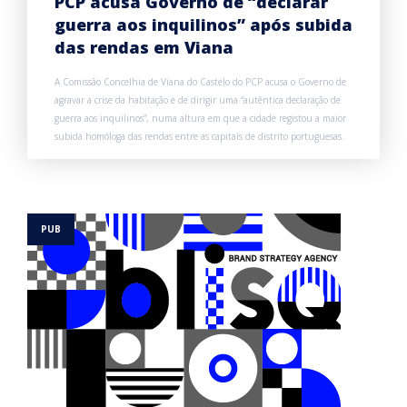
PCP acusa Governo de “declarar
guerra aos inquilinos” após subida
das rendas em Viana
A Comissão Concelhia de Viana do Castelo do PCP acusa o Governo de
agravar a crise da habitação e de dirigir uma “autêntica declaração de
guerra aos inquilinos”, numa altura em que a cidade registou a maior
subida homóloga das rendas entre as capitais de distrito portuguesas.