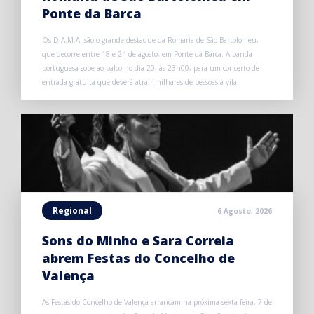
Ponte da Barca
Os D.A.M.A. são o grande destaque da Romaria de São Bartolomeu,
que decorre entre 18 e 24 de agosto, em Ponte da Barca. A banda
portuguesa sobe ao palco no dia 20, às 23h00, para um concerto de
entrada gratuita que deverá atrair milhares de pessoas à vila.
Regional
6 Agosto, 2026
Sons do Minho e Sara Correia
abrem Festas do Concelho de
Valença
As Festas do Concelho de Valença arrancam na próxima sexta-feira, 7 de