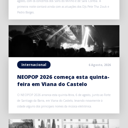
agosto, com os concertos dos Sons do Minho e de Sara Correia. A
primeira noite contará ainda com as atuações dos DJs Pete Tha Zouk e
Pedro Borges.
Internacional
6 Agosto, 2026
NEOPOP 2026 começa esta quinta-
feira em Viana do Castelo
O NEOPOP 2026 arranca esta quinta-feira, 6 de agosto, junto ao Forte
de Santiago da Barra, em Viana do Castelo, levando novamente à
cidade alguns dos principais nomes da música eletrónica.