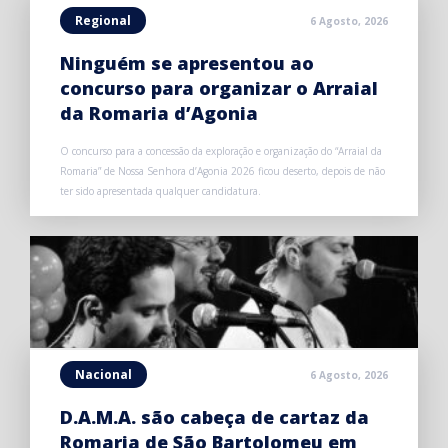
Regional
6 Agosto, 2026
Ninguém se apresentou ao
concurso para organizar o Arraial
da Romaria d’Agonia
O concurso para a concessão da exploração e organização do “Arraial da
Romaria” de Nossa Senhora d’Agonia 2026 ficou deserto, depois de não
ter sido apresentada qualquer candidatura.
Nacional
6 Agosto, 2026
D.A.M.A. são cabeça de cartaz da
Romaria de São Bartolomeu em