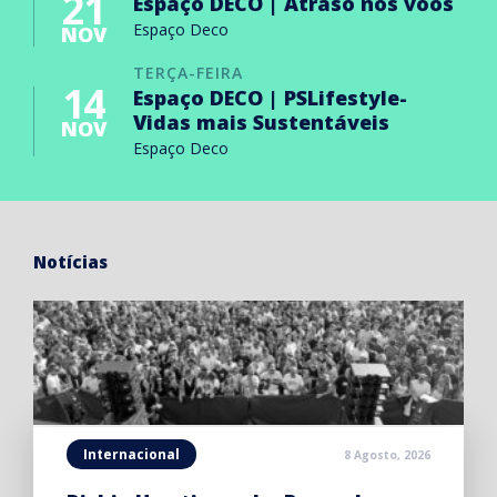
21
Espaço DECO | Atraso nos voos
Espaço Deco
NOV
TERÇA-FEIRA
14
Espaço DECO | PSLifestyle-
Vidas mais Sustentáveis
NOV
Espaço Deco
Notícias
Internacional
8 Agosto, 2026