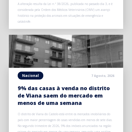
A alteração resulta da Lei n.º 38/2026, publicada no passado dia 3, e é
considerada pela Ordem dos Médicos Veterinários (OMV) um avanço
histórico na proteção dos animais em situações de emergência e
catástrofe.
Nacional
7 Agosto, 2026
9% das casas à venda no distrito
de Viana saem do mercado em
menos de uma semana
O distrito de Viana do Castelo está entre os mercados imobiliários do
país com maior percentagem de casas vendidas em menos de sete dias.
No segundo trimestre de 2026, 9% dos imóveis anunciados na região
saíram do mercado em menos de uma semana, segundo uma análise