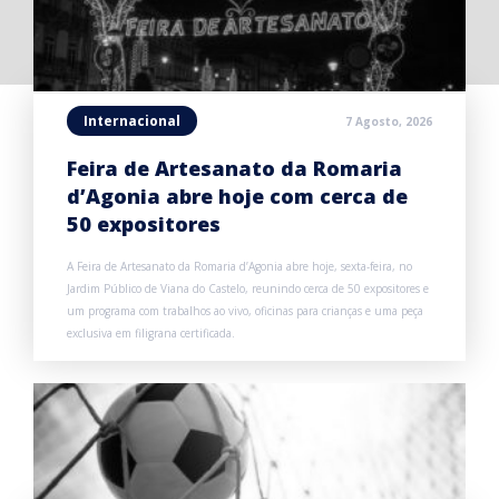
Internacional
7 Agosto, 2026
Feira de Artesanato da Romaria
d’Agonia abre hoje com cerca de
50 expositores
A Feira de Artesanato da Romaria d’Agonia abre hoje, sexta-feira, no
Jardim Público de Viana do Castelo, reunindo cerca de 50 expositores e
um programa com trabalhos ao vivo, oficinas para crianças e uma peça
exclusiva em filigrana certificada.