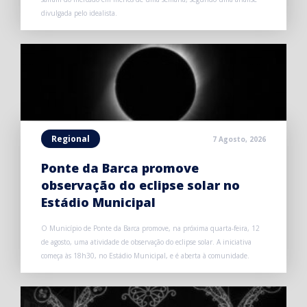
divulgada pelo idealista.
Regional
7 Agosto, 2026
Ponte da Barca promove
observação do eclipse solar no
Estádio Municipal
O Município de Ponte da Barca promove, na próxima quarta-feira, 12
de agosto, uma atividade de observação do eclipse solar. A iniciativa
começa às 18h30, no Estádio Municipal, e é aberta à comunidade.