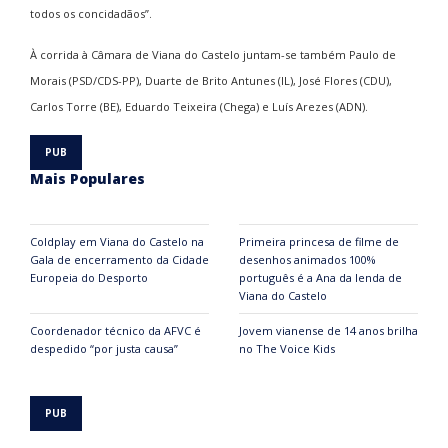
todos os concidadãos”.
À corrida à Câmara de Viana do Castelo juntam-se também Paulo de
Morais (PSD/CDS-PP), Duarte de Brito Antunes (IL), José Flores (CDU),
Carlos Torre (BE), Eduardo Teixeira (Chega) e Luís Arezes (ADN).
Mais Populares
Coldplay em Viana do Castelo na
Primeira princesa de filme de
Gala de encerramento da Cidade
desenhos animados 100%
Europeia do Desporto
português é a Ana da lenda de
Viana do Castelo
Coordenador técnico da AFVC é
Jovem vianense de 14 anos brilha
despedido “por justa causa”
no The Voice Kids