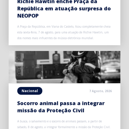
Richie Hawtin enche Praça da
República em atuação surpresa do
NEOPOP
A Praça da República, em Viana do Castelo, ficou completamente cheia
esta sexta-feira, 7 de agosto, para uma atuação de Richie Hawtin, um
dos nomes mais influentes da música eletrónica mundial.
Nacional
7 Agosto, 2026
Socorro animal passa a integrar
missão da Proteção Civil
A busca, o salvamento e o socorro de animais passam, a partir de
sábado, 8 de agosto, a integrar formalmente a missão da Proteção Civil.