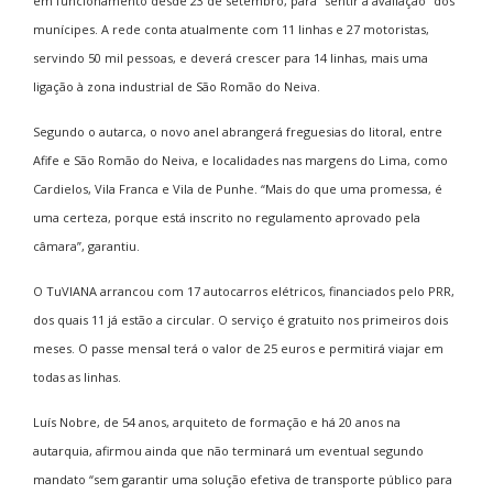
em funcionamento desde 23 de setembro, para “sentir a avaliação” dos
munícipes. A rede conta atualmente com 11 linhas e 27 motoristas,
servindo 50 mil pessoas, e deverá crescer para 14 linhas, mais uma
ligação à zona industrial de São Romão do Neiva.
Segundo o autarca, o novo anel abrangerá freguesias do litoral, entre
Afife e São Romão do Neiva, e localidades nas margens do Lima, como
Cardielos, Vila Franca e Vila de Punhe. “Mais do que uma promessa, é
uma certeza, porque está inscrito no regulamento aprovado pela
câmara”, garantiu.
O TuVIANA arrancou com 17 autocarros elétricos, financiados pelo PRR,
dos quais 11 já estão a circular. O serviço é gratuito nos primeiros dois
meses. O passe mensal terá o valor de 25 euros e permitirá viajar em
todas as linhas.
Luís Nobre, de 54 anos, arquiteto de formação e há 20 anos na
autarquia, afirmou ainda que não terminará um eventual segundo
mandato “sem garantir uma solução efetiva de transporte público para